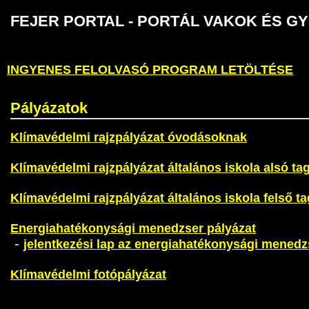
FEJER PORTAL - PORTÁL VAKOK É
INGYENES FELOLVASÓ PROGRAM LETÖLTÉSE
Pályázatok
Klímavédelmi rajzpályázat óvodásoknak
Klímavédelmi rajzpályázat általános iskola alsó ta
Klímavédelmi rajzpályázat általános iskola felső t
Energiahatékonysági menedzser pályázat
-
jelentkezési lap az energiahatékonysági menedz
Klímavédelmi fotópályázat