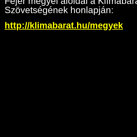
Fejér megyei aloldal a Klímabar
Szövetségének honlapján:
http://klimabarat.hu/megyek