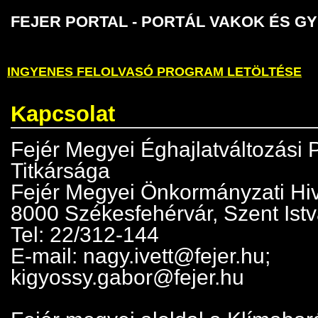
FEJER PORTAL - PORTÁL VAKOK É
INGYENES FELOLVASÓ PROGRAM LETÖLTÉSE
Kapcsolat
Fejér Megyei Éghajlatváltozási 
Titkársága
Fejér Megyei Önkormányzati Hiv
8000 Székesfehérvár, Szent Istvá
Tel: 22/312-144
E-mail: nagy.ivett@fejer.hu;
kigyossy.gabor@fejer.hu