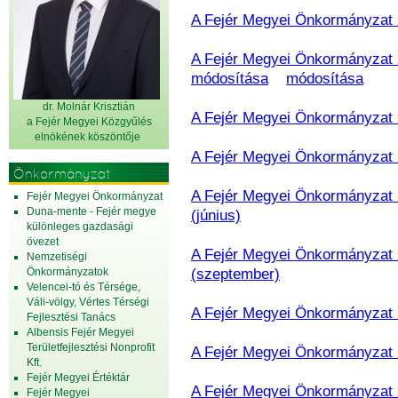
A Fejér Megyei Önkormányzat 2
A Fejér Megyei Önkormányzat 2
módosítása
módosítása
dr. Molnár Krisztián
A Fejér Megyei Önkormányzat 2
a Fejér Megyei Közgyűlés
elnök
ének köszöntője
A Fejér Megyei Önkormányzat 2
Önkormányzat
A Fejér Megyei Önkormányzat 2
Fejér Megyei Önkormányzat
Duna-mente - Fejér megye
(június)
különleges gazdasági
övezet
A Fejér Megyei Önkormányzat 2
Nemzetiségi
Önkormányzatok
(szeptember)
Velencei-tó és Térsége,
Váli-völgy, Vértes Térségi
A Fejér Megyei Önkormányzat 2
Fejlesztési Tanács
Albensis Fejér Megyei
Területfejlesztési Nonprofit
A Fejér Megyei Önkormányzat 2
Kft.
Fejér Megyei Értéktár
A Fejér Megyei Önkormányzat 2
Fejér Megyei