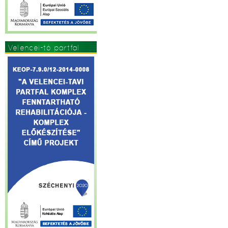
Velencei-tó partfal