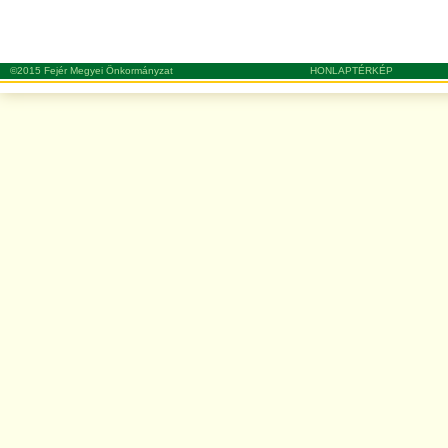
©2015 Fejér Megyei Önkormányzat
HONLAPTÉRKÉP