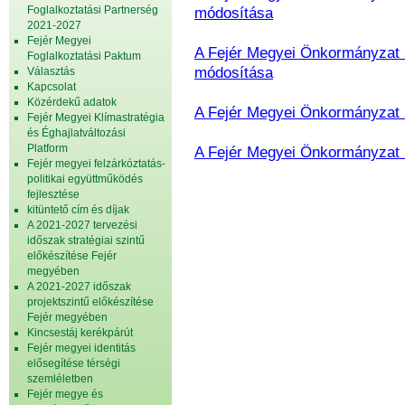
Foglalkoztatási Partnerség
módosítása
2021-2027
Fejér Megyei
A Fejér Megyei Önkormányzat 2
Foglalkoztatási Paktum
módosítása
Választás
Kapcsolat
Közérdekű adatok
A Fejér Megyei Önkormányzat 2
Fejér Megyei Klímastratégia
és Éghajlatváltozási
Platform
A Fejér Megyei Önkormányzat 2
Fejér megyei felzárkóztatás-
politikai együttműködés
fejlesztése
kitüntető cím és díjak
A 2021-2027 tervezési
időszak stratégiai szintű
előkészítése Fejér
megyében
A 2021-2027 időszak
projektszintű előkészítése
Fejér megyében
Kincsestáj kerékpárút
Fejér megyei identitás
elősegítése térségi
szemléletben
Fejér megye és