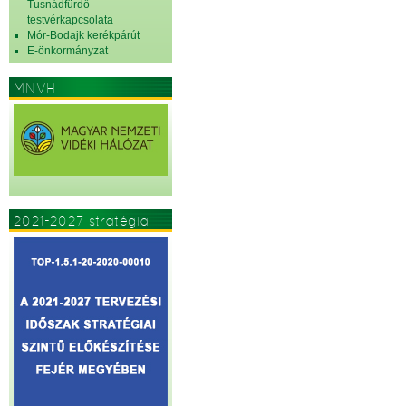
Tusnádfürdő
testvérkapcsolata
Mór-Bodajk kerékpárút
E-önkormányzat
MNVH
2021-2027 stratégia