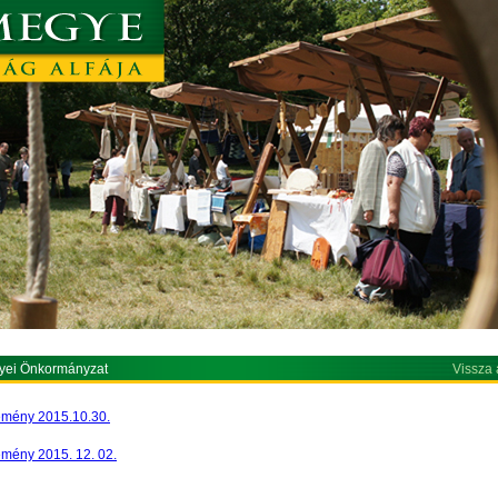
yei Önkormányzat
Vissza 
emény 2015.10.30.
emény 2015. 12. 02.