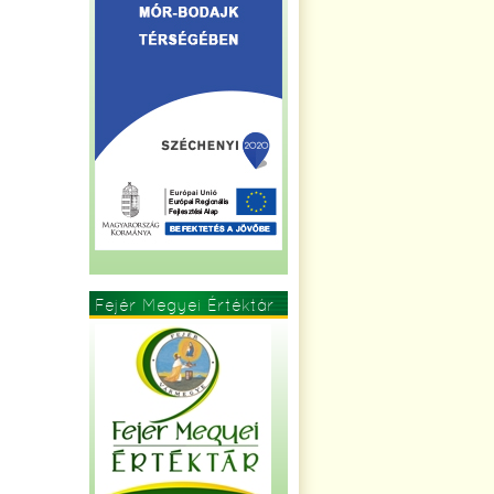
Fejér Megyei Értéktár