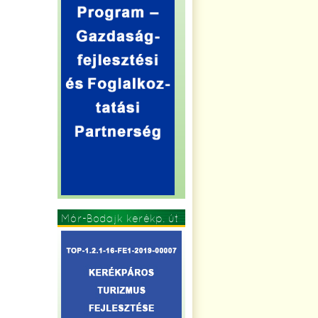
Mór-Bodajk kerékp. út