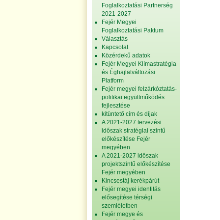
Foglalkoztatási Partnerség
2021-2027
Fejér Megyei
Foglalkoztatási Paktum
Választás
Kapcsolat
Közérdekű adatok
Fejér Megyei Klímastratégia
és Éghajlatváltozási
Platform
Fejér megyei felzárkóztatás-
politikai együttműködés
fejlesztése
kitüntető cím és díjak
A 2021-2027 tervezési
időszak stratégiai szintű
előkészítése Fejér
megyében
A 2021-2027 időszak
projektszintű előkészítése
Fejér megyében
Kincsestáj kerékpárút
Fejér megyei identitás
elősegítése térségi
szemléletben
Fejér megye és