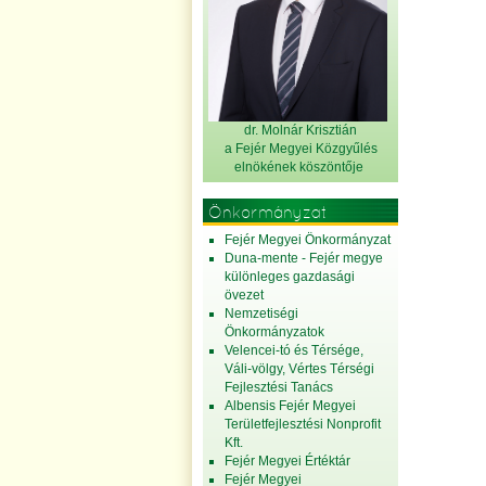
dr. Molnár Krisztián
a Fejér Megyei Közgyűlés
elnök
ének köszöntője
Önkormányzat
Fejér Megyei Önkormányzat
Duna-mente - Fejér megye
különleges gazdasági
övezet
Nemzetiségi
Önkormányzatok
Velencei-tó és Térsége,
Váli-völgy, Vértes Térségi
Fejlesztési Tanács
Albensis Fejér Megyei
Területfejlesztési Nonprofit
Kft.
Fejér Megyei Értéktár
Fejér Megyei