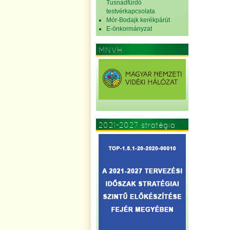
Tusnádfürdő
testvérkapcsolata
Mór-Bodajk kerékpárút
E-önkormányzat
MNVH
2021-2027 stratégia