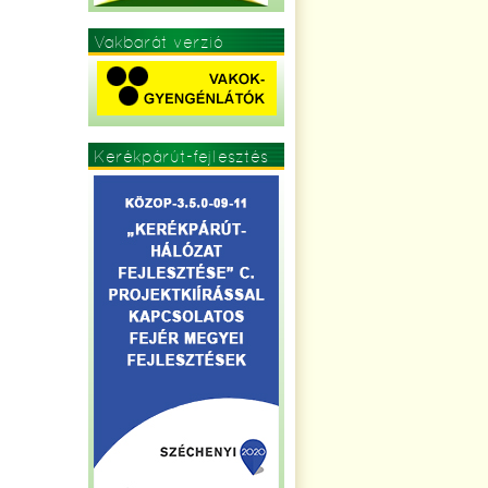
Vakbarát verzió
Kerékpárút-fejlesztés