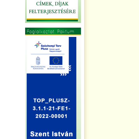
Foglalkoztat. Paktum