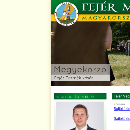
Isten hozta nálunk!
Fejér Meg
« Vissza
Sajtóközl
Sajtóközl