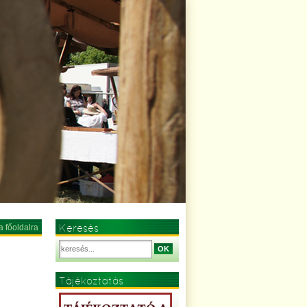
Keresés
a főoldalra
OK
Tájékoztatás