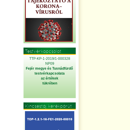
Testvérkapcsolat
TTP-KP-1-2019/1-000328
NP09
Fejér megye és Tusnádfürdő
testvérkapcsolata
az értékek
tükrében
Kincsestáj kerékpárút