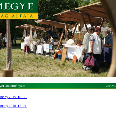
yei Önkormányzat
Vissza 
emény 2015. 10. 30.
emény 2015. 12. 07.