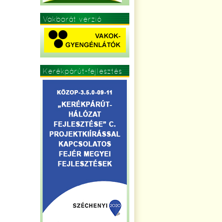
Vakbarát verzió
Kerékpárút-fejlesztés