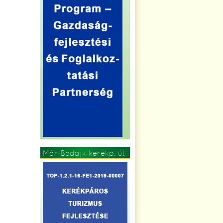
Mór-Bodajk kerékp. út