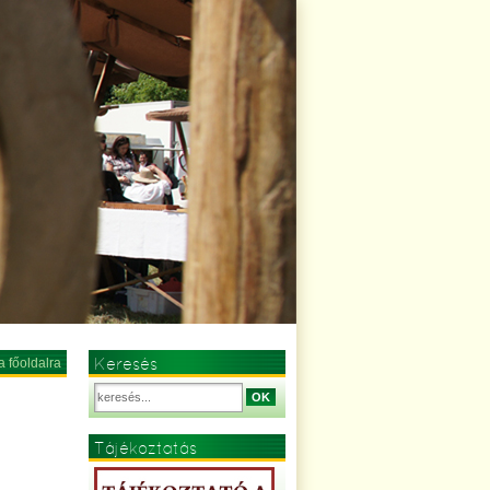
Keresés
a főoldalra
OK
Tájékoztatás