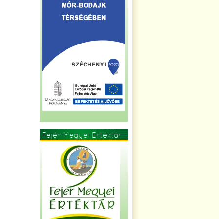
Fejér Megyei Értéktár