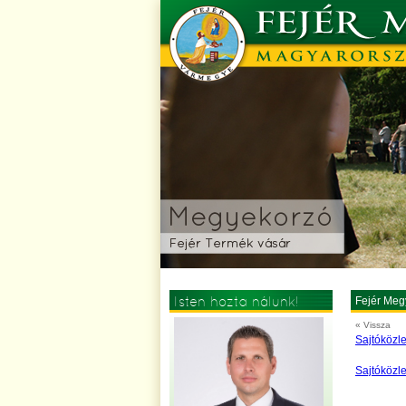
Isten hozta nálunk!
Fejér Meg
« Vissza
Sajtóközl
Sajtóközl