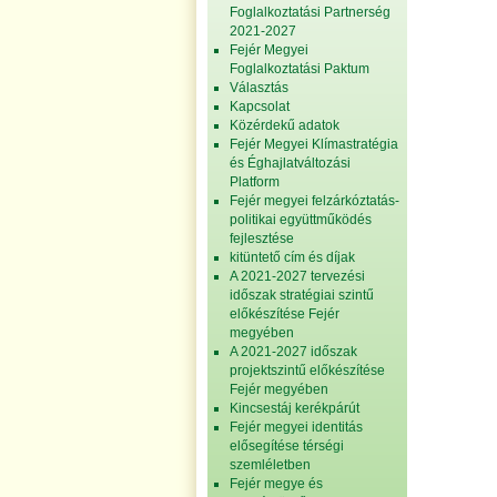
Foglalkoztatási Partnerség
2021-2027
Fejér Megyei
Foglalkoztatási Paktum
Választás
Kapcsolat
Közérdekű adatok
Fejér Megyei Klímastratégia
és Éghajlatváltozási
Platform
Fejér megyei felzárkóztatás-
politikai együttműködés
fejlesztése
kitüntető cím és díjak
A 2021-2027 tervezési
időszak stratégiai szintű
előkészítése Fejér
megyében
A 2021-2027 időszak
projektszintű előkészítése
Fejér megyében
Kincsestáj kerékpárút
Fejér megyei identitás
elősegítése térségi
szemléletben
Fejér megye és