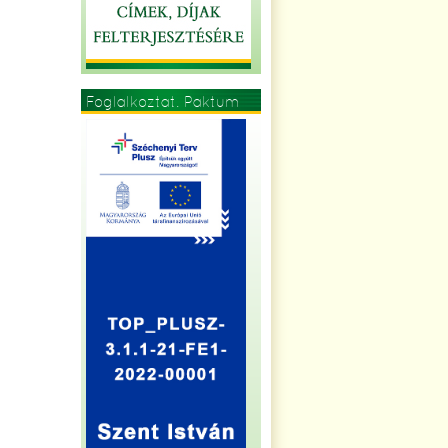
Foglalkoztat. Paktum