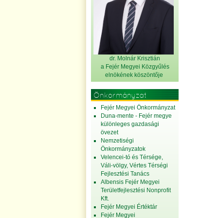
dr. Molnár Krisztián
a Fejér Megyei Közgyűlés
elnök
ének köszöntője
Önkormányzat
Fejér Megyei Önkormányzat
Duna-mente - Fejér megye
különleges gazdasági
övezet
Nemzetiségi
Önkormányzatok
Velencei-tó és Térsége,
Váli-völgy, Vértes Térségi
Fejlesztési Tanács
Albensis Fejér Megyei
Területfejlesztési Nonprofit
Kft.
Fejér Megyei Értéktár
Fejér Megyei