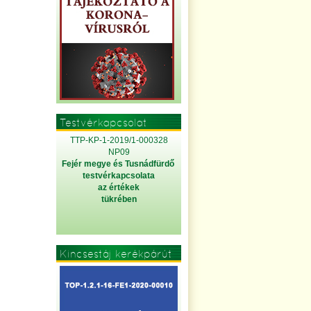
Testvérkapcsolat
TTP-KP-1-2019/1-000328
NP09
Fejér megye és Tusnádfürdő
testvérkapcsolata
az értékek
tükrében
Kincsestáj kerékpárút