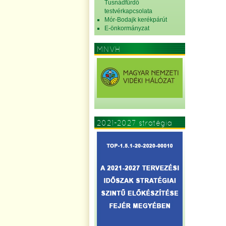
Tusnádfürdő
testvérkapcsolata
Mór-Bodajk kerékpárút
E-önkormányzat
MNVH
2021-2027 stratégia