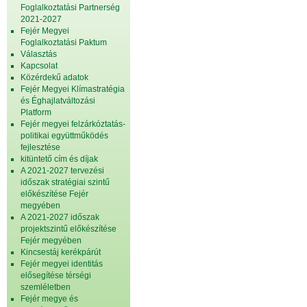
Foglalkoztatási Partnerség
2021-2027
Fejér Megyei
Foglalkoztatási Paktum
Választás
Kapcsolat
Közérdekű adatok
Fejér Megyei Klímastratégia
és Éghajlatváltozási
Platform
Fejér megyei felzárkóztatás-
politikai együttműködés
fejlesztése
kitüntető cím és díjak
A 2021-2027 tervezési
időszak stratégiai szintű
előkészítése Fejér
megyében
A 2021-2027 időszak
projektszintű előkészítése
Fejér megyében
Kincsestáj kerékpárút
Fejér megyei identitás
elősegítése térségi
szemléletben
Fejér megye és