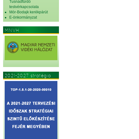
Tusnádfürdő
testvérkapcsolata
Mór-Bodajk kerékpárút
E-önkormányzat
MNVH
2021-2027 stratégia