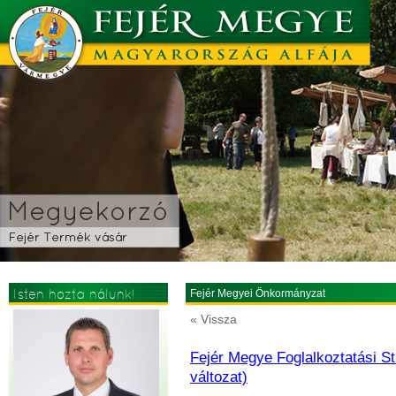
Isten hozta nálunk!
Fejér Megyei Önkormányzat
« Vissza
Fejér Megye Foglalkoztatási St
változat)