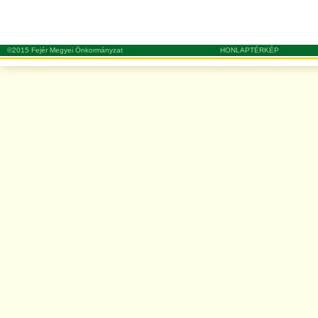
©2015 Fejér Megyei Önkormányzat
HONLAPTÉRKÉP