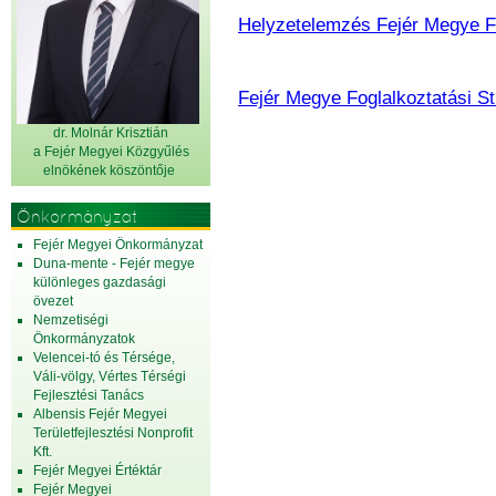
Helyzetelemzés Fejér Megye Fo
Fejér Megye Foglalkoztatási St
dr. Molnár Krisztián
a Fejér Megyei Közgyűlés
elnök
ének köszöntője
Önkormányzat
Fejér Megyei Önkormányzat
Duna-mente - Fejér megye
különleges gazdasági
övezet
Nemzetiségi
Önkormányzatok
Velencei-tó és Térsége,
Váli-völgy, Vértes Térségi
Fejlesztési Tanács
Albensis Fejér Megyei
Területfejlesztési Nonprofit
Kft.
Fejér Megyei Értéktár
Fejér Megyei