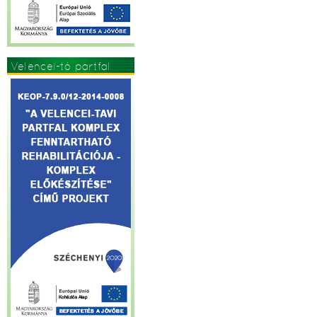
Velencei-tó partfal