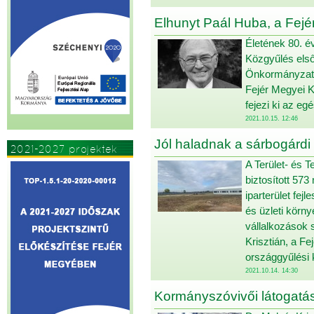
Elhunyt Paál Huba, a Fejé
Életének 80. é
Közgyűlés első
Önkormányzat sa
Fejér Megyei K
fejezi ki az e
2021.10.15. 12:46
Jól haladnak a sárbogárdi 
2021-2027 projektek
A Terület- és T
biztosított 573
iparterület fej
és üzleti környe
vállalkozások 
Krisztián, a F
országgyűlési
2021.10.14. 14:30
Kormányszóvivői látogatá