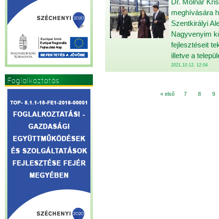
Dr. Molnár Kri
meghívására hé
Szentkirályi A
Nagyvenyim köz
fejlesztéseit 
illetve a tele
2021.10.12. 12:04
Foglalkoztatás
« első
7
8
9