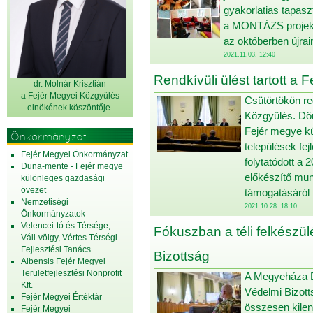
gyakorlatias tapasz
a MONTÁZS projekt 
az októberben újra
2021.11.03. 12:40
Rendkívüli ülést tartott a
dr. Molnár Krisztián
a Fejér Megyei Közgyűlés
Csütörtökön reg
elnök
ének köszöntője
Közgyűlés. Dön
Fejér megye kü
Önkormányzat
települések fe
Fejér Megyei Önkormányzat
folytatódott a
Duna-mente - Fejér megye
előkészítő mun
különleges gazdasági
övezet
támogatásáról 
Nemzetiségi
2021.10.28. 18:10
Önkormányzatok
Velencei-tó és Térsége,
Fókuszban a téli felkészül
Váli-völgy, Vértes Térségi
Fejlesztési Tanács
Bizottság
Albensis Fejér Megyei
Területfejlesztési Nonprofit
A Megyeháza Dí
Kft.
Védelmi Bizotts
Fejér Megyei Értéktár
összesen kilen
Fejér Megyei