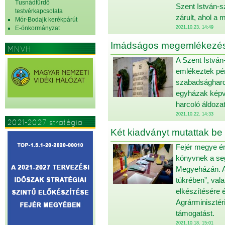
Tusnádfürdő
Szent István-s
testvérkapcsolata
zárult, ahol a
Mór-Bodajk kerékpárút
E-önkormányzat
2021.10.23. 14:49
Imádságos megemlékezés 
MNVH
A Szent István
emlékeztek pén
szabadságharc
egyházak képv
harcoló áldoza
2021.10.22. 14:33
2021-2027 stratégia
Két kiadványt mutattak be 
Fejér megye ér
könyvnek a seg
Megyeházán. A
tükrében”, val
elkészítésére 
Agrárminisztéri
támogatást.
2021.10.18. 15:01