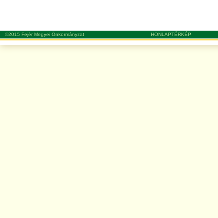
©2015 Fejér Megyei Önkormányzat
HONLAPTÉRKÉP