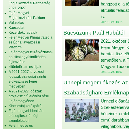
Foglalkoztatási Partnerség
hangzott el a té
2021-2027
aktuális felada
Fejér Megyei
is.
Foglalkoztatási Paktum
Választás
2021.10.27. 13:15
Kapcsolat
Búcsúzunk Paál Hubától
Közérdekű adatok
Fejér Megyei Klímastratégia
2021. október 
és Éghajlatváltozási
Fejér Megyei K
Platform
Fejér megyei felzárkóztatás-
barátai, tiszte
politikai együttműködés
temetőben, a F
fejlesztése
Magyar Tudomá
kitüntető cím és díjak
A 2021-2027 tervezési
2021.10.25. 18:07
időszak stratégiai szintű
előkészítése Fejér
Ünnepi megemlékezés az 
megyében
A 2021-2027 időszak
Szabadságharc Emléknap
projektszintű előkészítése
Ünnepi előadás
Fejér megyében
Kincsestáj kerékpárút
Székesfehérvá
Fejér megyei identitás
hőseinek emlék
elősegítése térségi
című darabban a
szemléletben
Fejér megye és
világháború vé