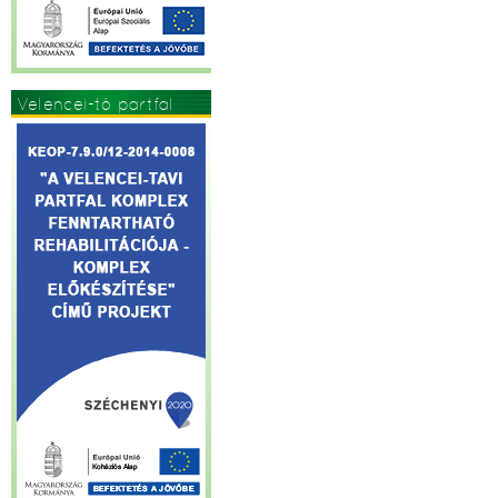
Velencei-tó partfal