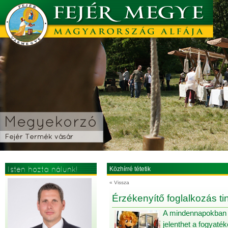
Isten hozta nálunk!
Közhírré tétetik
« Vissza
Érzékenyítő foglalkozás t
A mindennapokban e
jelenthet a fogyaté