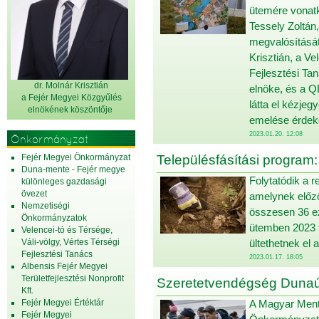
ütemére vonat
Tessely Zoltán
megvalósítását
Krisztián, a Ve
Fejlesztési Ta
dr. Molnár Krisztián
elnöke, és a 
a Fejér Megyei Közgyűlés
látta el kézje
elnök
ének köszöntője
emelése érdeké
2023.01.20. 12:08
Önkormányzat
Fejér Megyei Önkormányzat
Településfásítási program: 
Duna-mente - Fejér megye
Folytatódik a r
különleges gazdasági
övezet
amelynek előző
Nemzetiségi
összesen 36 ez
Önkormányzatok
ütemben 2023 t
Velencei-tó és Térsége,
Váli-völgy, Vértes Térségi
ültethetnek el 
Fejlesztési Tanács
2023.01.17. 18:05
Albensis Fejér Megyei
Területfejlesztési Nonprofit
Szeretetvendégség Dunaú
Kft.
Fejér Megyei Értéktár
A Magyar Mentő
Fejér Megyei