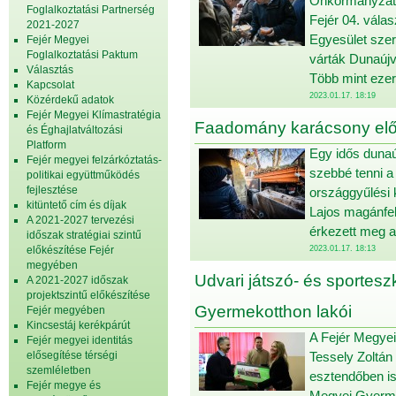
Önkormányzat,
Foglalkoztatási Partnerség
Fejér 04. vála
2021-2027
Egyesület sze
Fejér Megyei
Foglalkoztatási Paktum
várták Dunaújv
Választás
Több mint ezer 
Kapcsolat
2023.01.17. 18:19
Közérdekű adatok
Fejér Megyei Klímastratégia
Faadomány karácsony elő
és Éghajlatváltozási
Platform
Egy idős dunaú
Fejér megyei felzárkóztatás-
szebbé tenni a
politikai együttműködés
fejlesztése
országgyűlési 
kitüntető cím és díjak
Lajos magánfel
A 2021-2027 tervezési
érkezett meg 
időszak stratégiai szintű
előkészítése Fejér
2023.01.17. 18:13
megyében
Udvari játszó- és sportes
A 2021-2027 időszak
projektszintű előkészítése
Gyermekotthon lakói
Fejér megyében
Kincsestáj kerékpárút
A Fejér Megye
Fejér megyei identitás
elősegítése térségi
Tessely Zoltán
szemléletben
esztendőben is
Fejér megye és
Megyei Gyerme