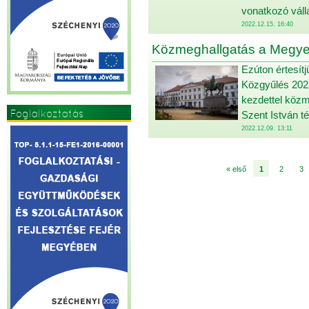
vonatkozó váll
2022.12.15. 16:40
Közmeghallgatás a Megy
Ezúton értesít
Közgyűlés 2022
kezdettel közm
Foglalkoztatás
Szent István t
2022.12.09. 13:11
« első
1
2
3