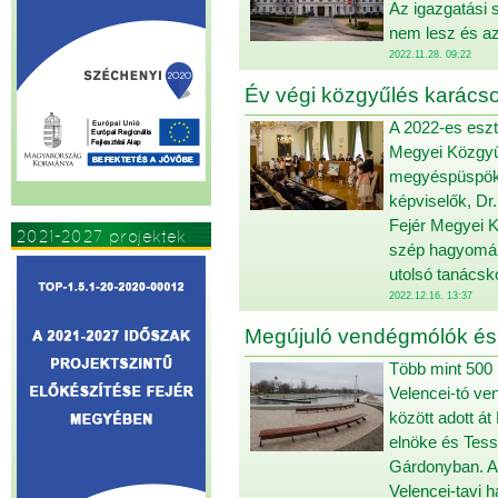
Az igazgatási 
nem lesz és az
2022.11.28. 09:22
Év végi közgyűlés karácso
A 2022-es eszte
Megyei Közgyűl
megyéspüspök,
képviselők, Dr
Fejér Megyei K
2021-2027 projektek
szép hagyomán
utolsó tanács
2022.12.16. 13:37
Megújuló vendégmólók és 
Több mint 500 
Velencei-tó ve
között adott át
elnöke és Tess
Gárdonyban. Az
Velencei-tavi 