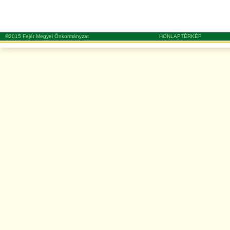
©2015 Fejér Megyei Önkormányzat
HONLAPTÉRKÉP