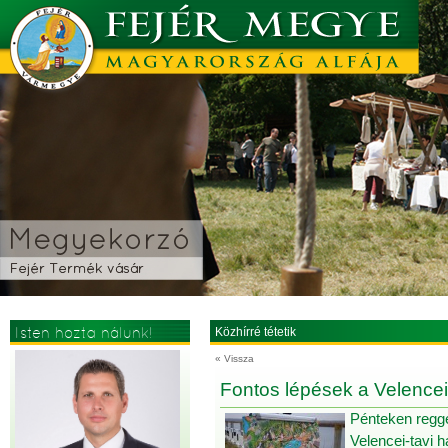
Isten hozta nálunk!
Közhírré tétetik
« Vissza
Fontos lépések a Velencei
Pénteken regge
Velencei-tavi 