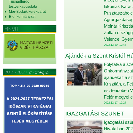
Tusnádfürdő
lakóinak Kará
testvérkapcsolata
Mór-Bodajk kerékpárút
Pusztaszabolcs
E-önkormányzat
Agrárgazdasági
Molnár Kriszti
MNVH
Zoltán országg
Velencei Gye
2022.12.20. 12:47
Ajándék a Szent Kristóf H
Folytatva a szé
Önkormányzat 
2021-2027 stratégia
ajándékait a s
Krisztián, a F
esztendőben V
Fejér megyei 
2022.12.17. 12:27
IGAZGATÁSI SZÜNET
Igazgatási szü
Hivatalban 2022