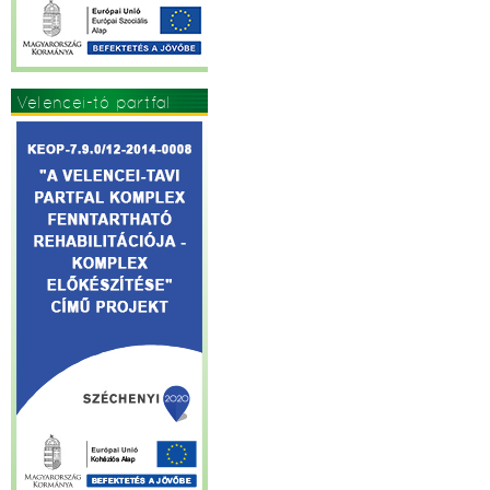
Velencei-tó partfal