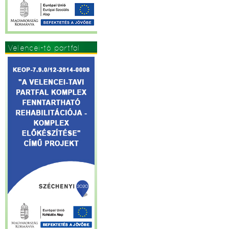
Velencei-tó partfal