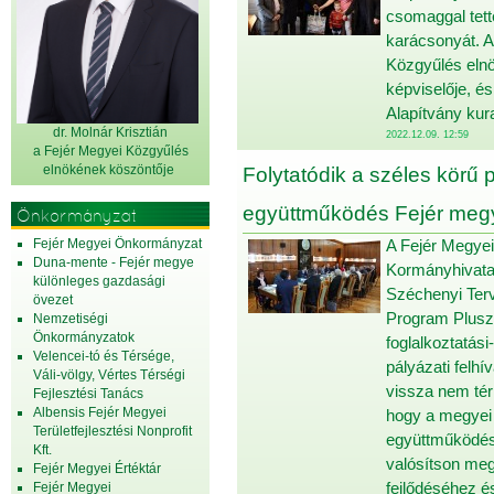
csomaggal tett
karácsonyát. A
Közgyűlés elnö
képviselője, 
Alapítvány kur
dr. Molnár Krisztián
2022.12.09. 12:59
a Fejér Megyei Közgyűlés
elnök
ének köszöntője
Folytatódik a széles körű 
együttműködés Fejér me
Önkormányzat
Fejér Megyei Önkormányzat
A Fejér Megye
Duna-mente - Fejér megye
Kormányhivatal
különleges gazdasági
Széchenyi Terv 
övezet
Program Plusz 
Nemzetiségi
Önkormányzatok
foglalkoztatás
Velencei-tó és Térsége,
pályázati felhív
Váli-völgy, Vértes Térségi
vissza nem tér
Fejlesztési Tanács
Albensis Fejér Megyei
hogy a megyei 
Területfejlesztési Nonprofit
együttműködés 
Kft.
valósítson me
Fejér Megyei Értéktár
fejlődéséhez é
Fejér Megyei