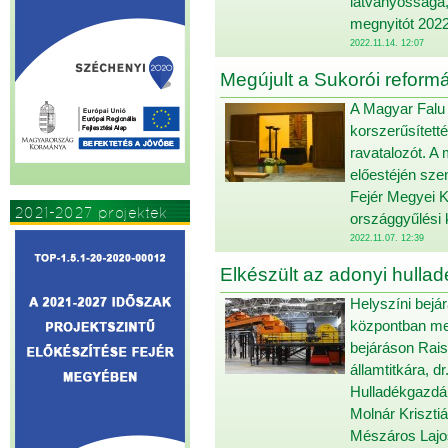
látványossága,
megnyitót 2022
2022.11.14. 12:07
Megújult a Sukorói reform
A Magyar Falu 
korszerűsített
ravatalozót. A
előestéjén szen
Fejér Megyei K
2021-2027 projektek
országgyűlési k
2022.11.07. 12:39
Elkészült az adonyi hulla
Helyszíni bejá
központban meg
bejáráson Rais
államtitkára, 
Hulladékgazdál
Molnár Kriszti
Mészáros Lajos