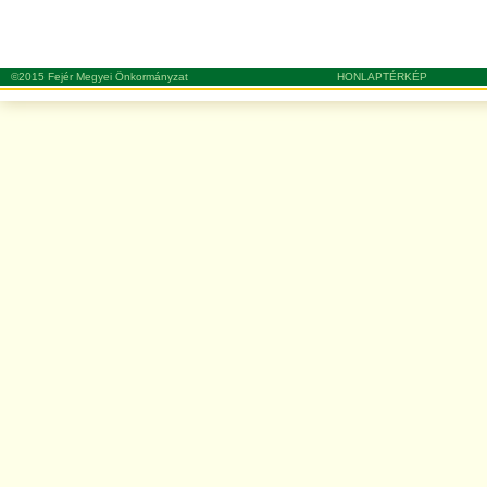
©2015 Fejér Megyei Önkormányzat
HONLAPTÉRKÉP