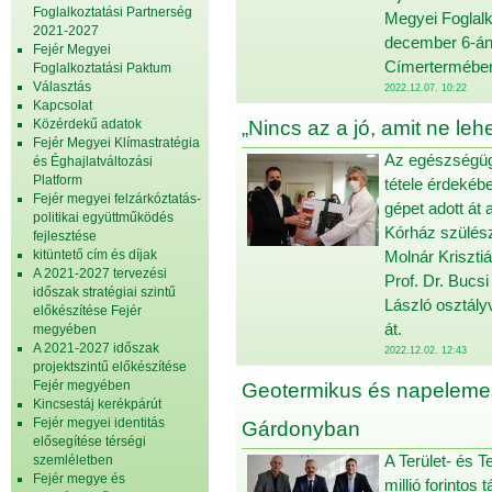
Foglalkoztatási Partnerség
Megyei Foglalk
2021-2027
december 6-án 
Fejér Megyei
Címertermébe
Foglalkoztatási Paktum
Választás
2022.12.07. 10:22
Kapcsolat
Közérdekű adatok
„Nincs az a jó, amit ne le
Fejér Megyei Klímastratégia
Az egészségüg
és Éghajlatváltozási
Platform
tétele érdekéb
Fejér megyei felzárkóztatás-
gépet adott át
politikai együttműködés
Kórház szülész
fejlesztése
kitüntető cím és díjak
Molnár Kriszti
A 2021-2027 tervezési
Prof. Dr. Bucs
időszak stratégiai szintű
László osztály
előkészítése Fejér
át.
megyében
A 2021-2027 időszak
2022.12.02. 12:43
projektszintű előkészítése
Fejér megyében
Geotermikus és napelemes
Kincsestáj kerékpárút
Fejér megyei identitás
Gárdonyban
elősegítése térségi
A Terület- és 
szemléletben
Fejér megye és
millió forinto