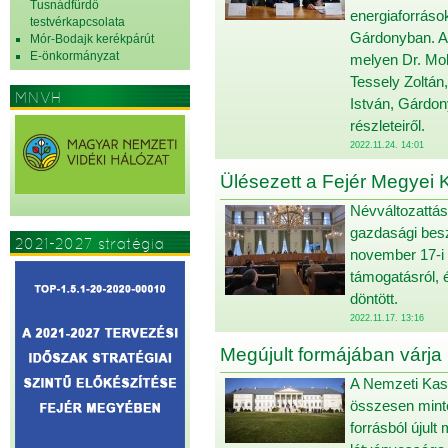
Tusnádfürdő
energiaforráso
testvérkapcsolata
Gárdonyban. A 
Mór-Bodajk kerékpárút
E-önkormányzat
melyen Dr. Mol
Tessely Zoltán
MNVH
István, Gárdon
részleteiről.
2022.11.24. 14:01
Ülésezett a Fejér Megyei 
Névváltozattás
gazdasági besz
2021-2027 stratégia
november 17-i ü
támogatásról, é
döntött.
2022.11.17. 13:16
Megújult formájában várja ú
A Nemzeti Kas
összesen minte
forrásból újult