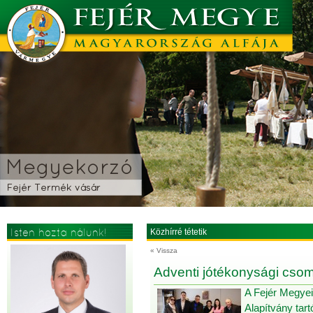
Isten hozta nálunk!
Közhírré tétetik
« Vissza
Adventi jótékonysági csom
A Fejér Megye
Alapítvány tar