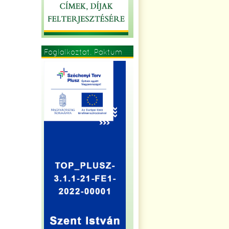
Foglalkoztat. Paktum