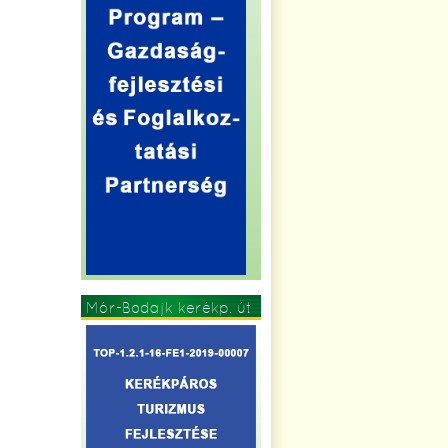
Mór-Bodajk kerékp. út