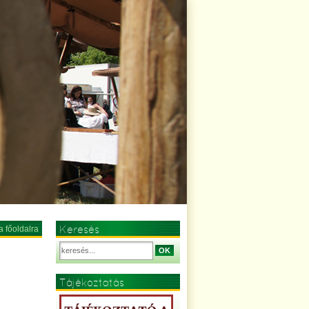
Keresés
a főoldalra
OK
Tájékoztatás