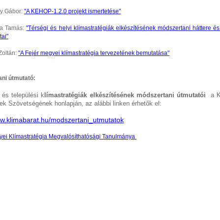
sy Gábor:
"A KEHOP-1.2.0 projekt ismertetése"
ira Tamás:
"Térségi és helyi klímastratégiák elkészítésének módszertani háttere és
tai"
 Zoltán:
"A Fejér megyei klímastratégia tervezetének bemutatása"
ni útmutató:
és települési k
límastratégiák elkészítésének módszertani útmutatói
a K
ek Szövetségének honlapján, az alábbi linken érhetők el:
ww.klimabarat.hu/modszertani_utmutatok
yei Klímastratégia Megvalósíthatósági Tanulmánya