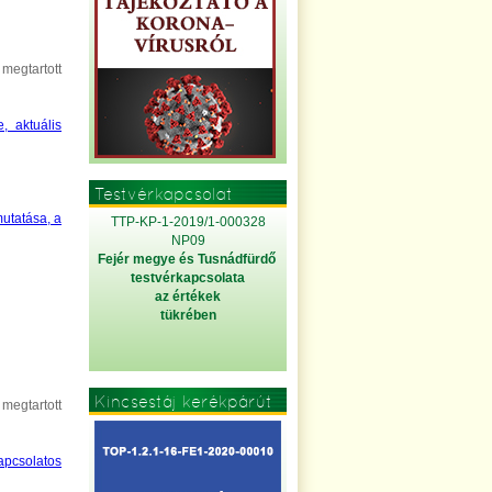
egtartott
, aktuális
Testvérkapcsolat
utatása, a
TTP-KP-1-2019/1-000328
NP09
Fejér megye és Tusnádfürdő
testvérkapcsolata
az értékek
tükrében
Kincsestáj kerékpárút
egtartott
apcsolatos