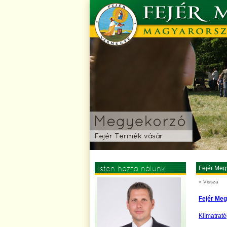
Isten hozta nálunk!
Fejér Meg
« Vissza
Fejér Meg
Klímatraté