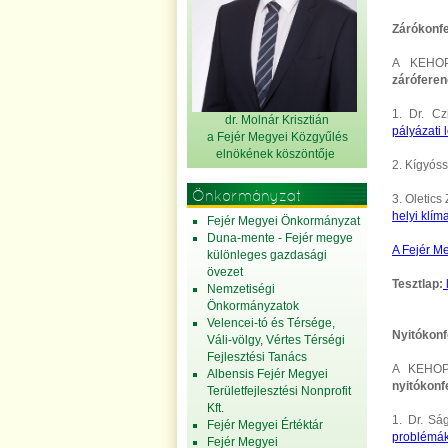
Zárókonfe
A KEHOP-
záróferen
1. Dr. Cz
dr. Molnár Krisztián
pályázati
a Fejér Megyei Közgyűlés
elnök
ének köszöntője
2. Kígyós
Önkormányzat
3. Oletics
helyi klím
Fejér Megyei Önkormányzat
Duna-mente - Fejér megye
A Fejér M
különleges gazdasági
övezet
Tesztlap:
Nemzetiségi
Önkormányzatok
Velencei-tó és Térsége,
Nyitókonf
Váli-völgy, Vértes Térségi
Fejlesztési Tanács
A KEHOP-
Albensis Fejér Megyei
nyitókonf
Területfejlesztési Nonprofit
Kft.
1. Dr. Sá
Fejér Megyei Értéktár
problémák
Fejér Megyei