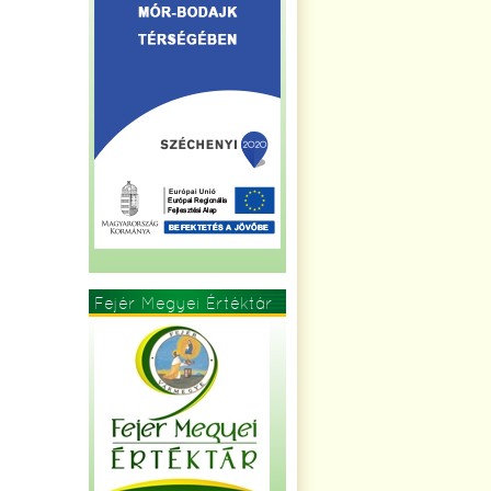
Fejér Megyei Értéktár