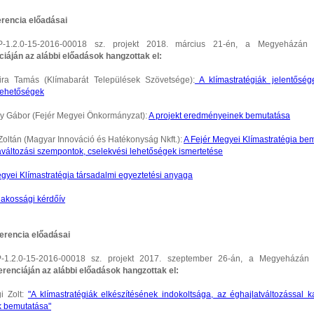
rencia előadásai
1.2.0-15-2016-00018 sz. projekt 2018. március 21-én, a Megyeházán m
ciáján az alábbi előadások hangzottak el:
ira Tamás (Klímabarát Települések Szövetsége):
A klímastratégiák jelentősége
 lehetőségek
sy Gábor (Fejér Megyei Önkormányzat):
A projekt eredményeinek bemutatása
 Zoltán (Magyar Innováció és Hatékonyság Nkft.):
A Fejér Megyei Klímastratégia bem
aváltozási szempontok, cselekvési lehetőségek ismertetése
egyei Klímastratégia társadalmi egyeztetési anyaga
lakossági kérdőív
erencia előadásai
1.2.0-15-2016-00018 sz. projekt 2017. szeptember 26-án, a Megyeházán m
erenciáján az alábbi előadások hangzottak el:
gi Zolt:
"A klímastratégiák elkészítésének indokoltsága, az éghajlatváltozással k
 bemutatása"