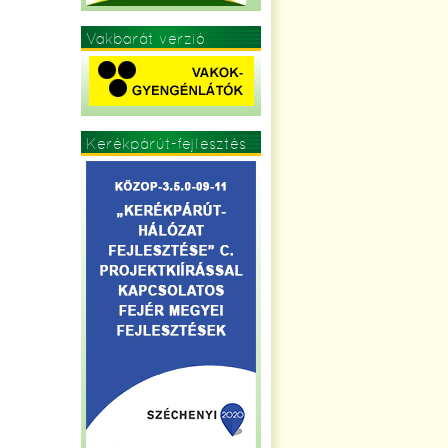
Vakbarát verzió
Kerékpárút-fejlesztés