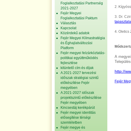
Foglalkoztatási Partnerség
2. Kígyós
2021-2027
Fejér Megyei
3. Dr. Cz
Foglalkoztatási Paktum
tapasztala
Választás
Kapcsolat
4. Oletics
Közérdekű adatok
Fejér Megyei Klímastratégia
és Éghajlatváltozási
Módszerta
Platform
Fejér megyei felzárkóztatás-
A megyei 
politikai együttműködés
Település
fejlesztése
kitüntető cím és díjak
http://w
A 2021-2027 tervezési
időszak stratégiai szintű
Fejér Meg
előkészítése Fejér
megyében
A 2021-2027 időszak
projektszintű előkészítése
Fejér megyében
Kincsestáj kerékpárút
Fejér megyei identitás
elősegítése térségi
szemléletben
Fejér megye és