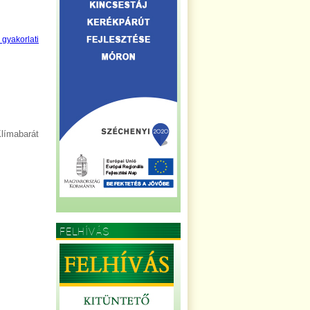
 gyakorlati
límabarát
FELHÍVÁS