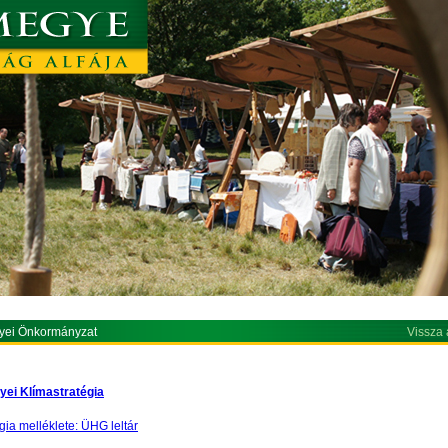
yei Önkormányzat
Vissza 
yei Klímastratégia
gia melléklete: ÜHG leltár