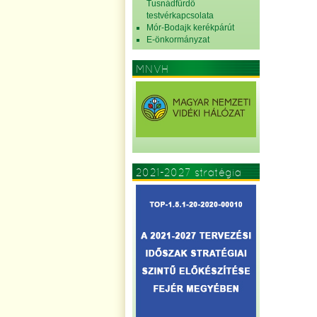
Tusnádfürdő
testvérkapcsolata
Mór-Bodajk kerékpárút
E-önkormányzat
MNVH
2021-2027 stratégia