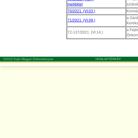
melléklet
szüksé
70/2021. (VI.03.)
Kormán
a Gárd
71/2021. (VI.09.)
Kereka
a Fejé
72-137/2021. (VI.14.)
Önkorm
©2015 Fejér Megyei Önkormányzat
HONLAPTÉRKÉP