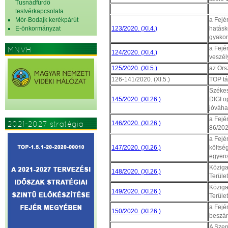
Tusnádfürdő
testvérkapcsolata
Mór-Bodajk kerékpárút
a Fejé
E-önkormányzat
123/2020. (XI.4.)
hatásk
gyakor
a Fejé
MNVH
124/2020. (XI.4.)
veszél
125/2020. (XI.5.)
az Ors
126-141/2020. (XI.5.)
TOP tá
Székes
145/2020. (XI.26.)
DIGI o
jóváha
a Fejé
2021-2027 stratégia
146/2020. (XI.26.)
86/202
a Fejé
147/2020. (XI.26.)
költsé
egyens
Köziga
148/2020. (XI.26.)
Terüle
Köziga
149/2020. (XI.26.)
Terüle
a Fejé
150/2020. (XI.26.)
beszám
A Szen