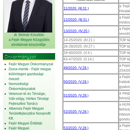
a Fejé
11/2020. (III.31.)
Hivata
a Fejé
12/2020. (III.31.)
módos
a Fejé
13/2020. (IV.20.)
veszél
dr. Molnár Krisztián
a Fejér Megyei Közgyűlés
14-25/2020. (IV.21.)
TOP tá
elnök
ének köszöntője
26-28/2020. (IV.27.)
TOP tá
29-40/2020. (V.4.)
TOP tá
Önkormányzat
43-47/2020. (V.14.)
TOP tá
Fejér Megyei Önkormányzat
a Fejé
49/2020. (V.28.)
Duna-mente - Fejér megye
254/20
különleges gazdasági
a Fejé
övezet
50/2020. (V.28.)
hatásk
Nemzetiségi
gyakor
Önkormányzatok
a megy
Velencei-tó és Térsége,
51/2020. (V.28.)
benyúj
Váli-völgy, Vértes Térségi
Fejlesztési Tanács
a HUNG
Albensis Fejér Megyei
felhív
52/2020. (V.28.)
Területfejlesztési Nonprofit
népsze
Kft.
gondoz
Fejér Megyei Értéktár
a Fejé
53/2020. (V.28.)
Fejér Megyei