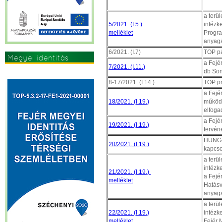
a terü
5/2021. (I.5.)
intézk
melléklet
Progra
anyagá
6/2021. (I.7)
TOP pá
Megyei identitás
a Fejé
7/2021. (I.11.)
erősítése
db Son
8-17/2021. (I.14.)
TOP pr
a Fejé
18/2021. (I.19.)
működé
elfoga
a Fejé
19/2021. (I.19.)
tervén
HUNG-2
20/2021. (I.19.)
kapcso
a terü
intézk
21/2021. (I.19.)
a Fejé
melléklet
Hatásv
anyagá
a terü
22/2021. (I.19.)
intézk
melléklet
Fejér 