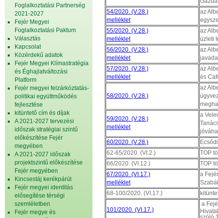
Gazdas
Foglalkoztatási Partnerség
54/2020. (V.28.)
az Albe
2021-2027
melléklet
egysze
Fejér Megyei
Foglalkoztatási Paktum
55/2020. (V.28.)
az Albe
Választás
melléklet
üzleti 
Kapcsolat
56/2020. (V.28.)
az Albe
Közérdekű adatok
melléklet
javada
Fejér Megyei Klímastratégia
57/2020. (V.28.)
az Albe
és Éghajlatváltozási
melléklet
és Caf
Platform
az Albe
Fejér megyei felzárkóztatás-
58/2020. (V.28.)
ügyvez
politikai együttműködés
megha
fejlesztése
kitüntető cím és díjak
a Vele
59/2020. (V.28.)
A 2021-2027 tervezési
Tanács
melléklet
időszak stratégiai szintű
jóváha
előkészítése Fejér
60/2020. (V.28.)
Ecsődi
megyében
62-65/2020. (VI.2.)
TOP tö
A 2021-2027 időszak
projektszintű előkészítése
66/2020. (VI.12.)
TOP tö
Fejér megyében
67/2020. (VI.17.)
a Fejé
Kincsestáj kerékpárút
melléklet
Szabál
Fejér megyei identitás
68-100/2020. (VI.17.)
kitünt
elősegítése térségi
szemléletben
a Fej
101/2020. (VI.17.)
Hivata
Fejér megye és
szóló 1