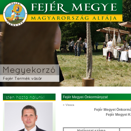
Isten hozta nálunk!
Fejér Megyei Önkormányzat
« Vissza
F
ejér Megyei Önkormá
Fejér Megyei K
Határozat száma