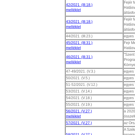
Fejér 
42/2021. (III.18.)
Hatásv
melléklet
állásf
Fejér 
43/2021. (III.18.)
Hatásv
melléklet
állásf
44/2021. (III.23.)
egyes 
45/2021. (III.31.)
Fejr M
melléklet
Hatásv
"Szent
46/2021. (III.31.)
Progra
melléklet
Környe
47-49/2021. (V.3.)
egyes 
50/2021. (V.5.)
egyes 
51-52/2021. (V.12.)
egyes 
53/2021. (V.14.)
egyes 
54/2021. (V.18.)
egyes 
55/2021. (V.19.)
egyes 
56/2021. (V.27.)
a 2020
melléklet
összef
57/2021. (V.27.)
az Ors
A Szék
58/2021. (V.27.)
progra