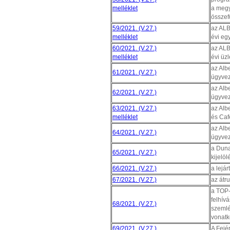
melléklet
a megy
össze
59/2021. (V.27.)
az ALB
melléklet
évi eg
60/2021. (V.27.)
az ALB
melléklet
évi üzl
az Albe
61/2021. (V.27.)
ügyvez
az Albe
62/2021. (V.27.)
ügyvez
63/2021. (V.27.)
az Albe
melléklet
és Caf
az Albe
64/2021. (V.27.)
ügyvez
a Duna
65/2021. (V.27.)
kijelö
66/2021. (V.27.)
a lejá
67/2021. (V.27.)
az átr
a TOP-
felhív
68/2021. (V.27.)
szemlé
vonatk
69/2021. (V.27.)
A Fejé