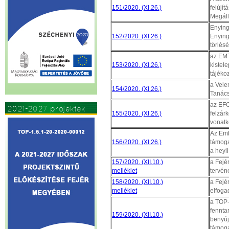
151/2020. (XI.26.)
felújí
Megáll
Enying
152/2020. (XI.26.)
Enying
törlés
az EMT
153/2020. (XI.26.)
kistel
tájéko
a Vele
154/2020. (XI.26.)
Tanács
az EFO
2021-2027 projektek
155/2020. (XI.26.)
felzárk
vonatk
Az Emb
156/2020. (XI.26.)
támoga
a heyl
157/2020. (XII.10.)
a Fejé
melléklet
tervén
158/2020. (XII.10.)
a Fejé
melléklet
elfoga
a TOP-
fenntar
159/2020. (XII.10.)
benyúj
támoga