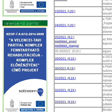
Hatásv
a Fejé
23/2021. (I.20.)
veszél
a TOP-
Velencei-tó partfal
„Fogla
24/2021. (I.20.)
fejles
elisme
25/2021. (II.2.)
az INN
melléklet_angol
kapcso
melléklet_magyar
26-28/2021. (II.10.)
egyes 
a 2021.
29/2021. (II.10.)
szóló 
a Fejé
30/2021 (II.19.)
szárma
Seregé
31/2021. (II.19.)
nyilvá
a Fejé
32/2021. (II.19.)
maradv
jóváha
a Fejé
33/2021. (II.19.)
juttatá
Bicske