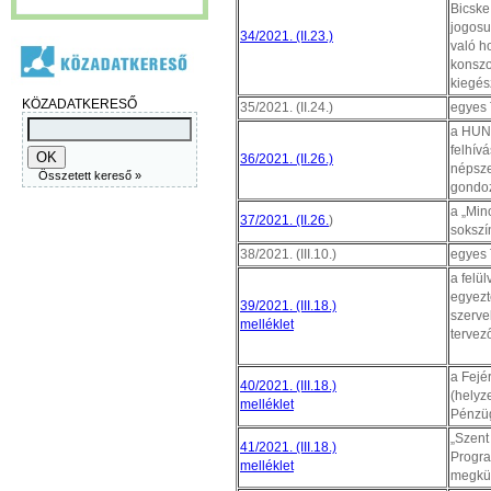
Bicske
jogosu
34/2021. (II.23.)
való h
konszo
kiegés
KÖZADATKERESŐ
35/2021. (II.24.)
egyes 
a HUNG
felhív
36/2021. (II.26.)
népsze
Összetett kereső »
gondoz
a „Min
37/2021. (II.26.
)
sokszí
38/2021. (III.10.)
egyes 
a felü
egyezt
39/2021. (III.18.)
szerve
melléklet
tervez
a Fejé
40/2021. (III.18.)
(helyze
melléklet
Pénzüg
„Szent
41/2021. (III.18.)
Progra
melléklet
megkül