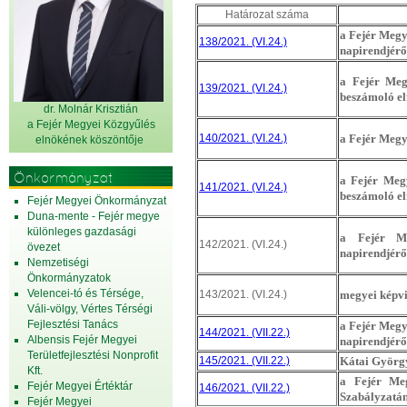
Határozat száma
a Fejér Megye
138/2021. (VI.24.)
napirendjérő
a Fejér Meg
139/2021. (VI.24.)
beszámoló el
dr. Molnár Krisztián
a Fejér Megyei Közgyűlés
140/2021. (VI.24.)
a Fejér Megye
elnök
ének köszöntője
Önkormányzat
a Fejér Megy
141/2021. (VI.24.)
beszámoló el
Fejér Megyei Önkormányzat
Duna-mente - Fejér megye
különleges gazdasági
a Fejér Me
142/2021. (VI.24.)
övezet
napirendjérő
Nemzetiségi
Önkormányzatok
Velencei-tó és Térsége,
143/2021. (VI.24.)
megyei képvi
Váli-völgy, Vértes Térségi
Fejlesztési Tanács
a Fejér Megye
144/2021. (VII.22.)
Albensis Fejér Megyei
napirendjérő
Területfejlesztési Nonprofit
145/2021. (VII.22.)
Kátai György
Kft.
a Fejér Meg
Fejér Megyei Értéktár
146/2021. (VII.22.)
Szabályzatá
Fejér Megyei