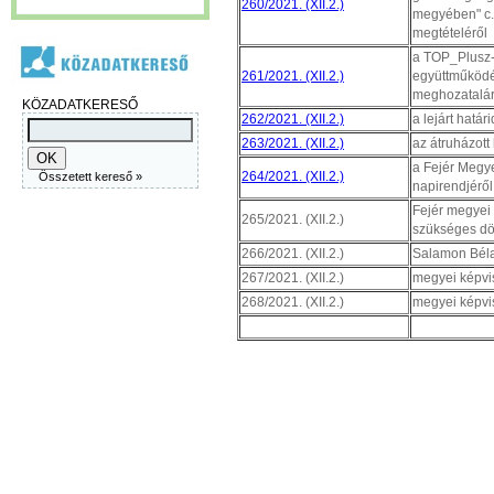
260/2021. (XII.2.)
megyében" c. 
megtételéről
a TOP_Plusz-3
261/2021. (XII.2.)
együttműködé
meghozatalár
KÖZADATKERESŐ
262/2021. (XII.2.)
a lejárt hatá
263/2021. (XII.2.)
az átruházott
a Fejér Megy
264/2021. (XII.2.)
Összetett kereső »
napirendjéről
Fejér megyei
265/2021. (XII.2.)
szükséges dö
266/2021. (XII.2.)
Salamon Béla
267/2021. (XII.2.)
megyei képvis
268/2021. (XII.2.)
megyei képvis