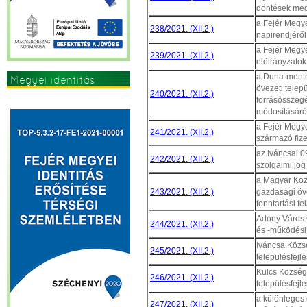
döntések megh
a Fejér Megye
238/2021. (XII.2.)
napirendjéről
a Fejér Megy
239/2021. (XII.2.)
előirányzatok
a Duna-mente
Megyei identitás
övezeti telep
240/2021. (XII.2.)
erősítése
forrásösszegé
módosításáró
a Fejér Megy
241/2021. (XII.2.)
származó fize
az Iváncsai 0
242/2021. (XII.2.)
szolgalmi jog
a Magyar Köz
243/2021. (XII.2.)
gazdasági öve
fenntartási f
Adony Város 
244/2021. (XII.2.)
és -működési 
Iváncsa Közs
245/2021. (XII.2.)
településfejl
Kulcs Község
246/2021. (XII.2.)
településfejl
a különleges
247/2021. (XII.2.)