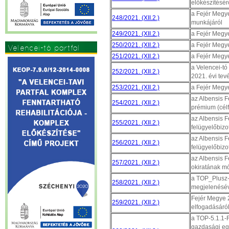
előkészítésér
a Fejér Megy
248/2021. (XII.2.)
munkájáról
249/2021. (XII.2.)
a Fejér Megye
250/2021. (XII.2.)
a Fejér Megye
Velencei-tó partfal
251/2021. (XII.2.)
a Fejér Megye
a Velencei-tó
252/2021. (XII.2.)
2021. évi te
253/2021. (XII.2.)
a Fejér Megye
az Albensis F
254/2021. (XII.2.)
prémium (célf
az Albensis F
255/2021. (XII.2.)
felügyelőbizo
az Albensis F
256/2021. (XII.2.)
felügyelőbizo
az Albensis Fe
257/2021. (XII.2.)
okiratának m
a TOP_Plusz-1
258/2021. (XII.2.)
megjelenésév
Fejér Megye 2
259/2021. (XII.2.)
elfogadásáró
a TOP-5.1.1-
gazdasági egy