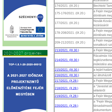
kizárásáról
174/2021. (IX.20.)
Bechtold Tamá
a Fejér megy
175-176/2021. (IX.20.)
döntések meg
Novák-Kovács
177/2021. (IX.20.)
kizárásáról
a Fejér megy
178-208/2021. (IX.20.)
döntések meg
a Fejér megy
209-212/2021. (IX.20.)
vonatkozó sz
213/2021. (IX.30.)
a Fejér Megy
2021-2027 projektek
Rácalmás Vár
214/2021. (IX.30.)
legközvetleneb
működési ala
215/2021. (IX.30.)
a lejárt hatá
216/2021. (IX.30.)
az átruházott
217/2021. (X.28.)
a Fejér Megye
a "Javaslat a
218/2021. (X.28.)
vételéről
219/2021. (X.28.)
a Fejér Megye
a "Fejér Megy
220/2021. (X.28.)
társadalmasít
dokumentum 