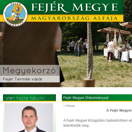
Isten hozta nálunk!
Fejér Megyei Önkormányzat
« Vissza
A Fejér Megyei
A Fejér Megyei Közgyűlés hatáskörében el
tekinthetők meg.