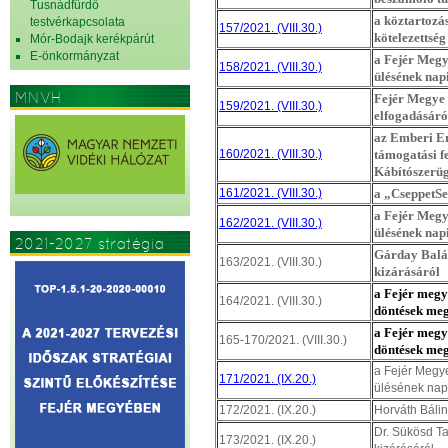
Tusnádfürdő
a köztartozá
testvérkapcsolata
157/2021. (VIII.30.)
kötelezettség
Mór-Bodajk kerékpárút
E-önkormányzat
a Fejér Megy
158/2021. (VIII.30.)
ülésének nap
MNVH
Fejér Megye 
159/2021. (VIII.30.)
elfogadásáró
az Emberi E
160/2021. (VIII.30.)
támogatási fe
Kábítószerü
161/2021. (VIII.30.)
a „CseppetS
a Fejér Megy
162/2021. (VIII.30.)
ülésének nap
2021-2027 stratégia
Gárday Baláz
163/2021. (VIII.30.)
kizárásáról
a Fejér megy
164/2021. (VIII.30.)
döntések me
a Fejér megy
165-170/2021. (VIII.30.)
döntések me
a Fejér Megye
171/2021. (IX.20.)
ülésének nap
172/2021. (IX.20.)
Horváth Bálin
Dr. Sükösd T
173/2021. (IX.20.)