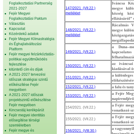
Iváncsa Kö
Foglalkoztatási Partnerség
147/2021. (VII.22.)
megye külön
2021-2027
melléklet
község közi
Fejér Megyei
ellátásáról”
Foglalkoztatási Paktum
Választás
Rácalmás V
Kapcsolat
148/2021. (VII.22.)
megye külön
Közérdekű adatok
melléklet
közigazgatási
Fejér Megyei Klímastratégia
megállapodá
és Éghajlatváltozási
a Duna–men
Platform
149/2021. (VII.22.)
kapcsolat
Fejér megyei felzárkóztatás-
felhatalmazá
politikai együttműködés
az iváncsai
fejlesztése
150/2021. (VII.22.)
kiadásával ö
kitüntető cím és díjak
A 2021-2027 tervezési
a különleges
151/2021. (VII.22.)
időszak stratégiai szintű
előkészítésér
előkészítése Fejér
152/2021. (VII.22.)
a falu és ta
megyében
a Fejér Megy
A 2021-2027 időszak
153/2021. (VII.22.)
napirendjérő
projektszintű előkészítése
Fejér megyében
a Fejér meg
154/2021. (VII.22.)
Kincsestáj kerékpárút
vonatkozó sz
Fejér megyei identitás
a Fejér meg
155/2021. (VII.22.)
elősegítése térségi
vonatkozó sz
szemléletben
a vagyonnyila
Fejér megye és
156/2021. (VIII.30.)
beszámoló tu