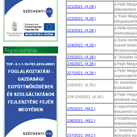
a Fejér Megye
221/2021. (X.28.)
dokumentum t
a "Fejér Megy
222/2021. (X.28.)
elfogadásáró
a Hétfa Elemz
223/2021. (X.28.)
módosításáró
a Duna-mente
224/2021. (X.28.)
övezeti telep
Foglalkoztatás
forrásösszeg
225/2021. (X.28.)
a "Józsefes 
226/2021. (X.28.)
a Fejér Megy
a Fejér Megye
227/2021. (X.28.)
napirendjéről
Dr. Istvánfal
228/2021. (X.28.)
kizárásáról
a Fejér megy
229-234/2021. (X.28.)
döntések meg
a vagyonnyila
235/2021. (XII.2.)
beszámoló tu
a köztartozás
236/2021. (XII.2.)
kötelezettség
a "Javaslat a
237/2021. (XII.2.)
fejlesztési e