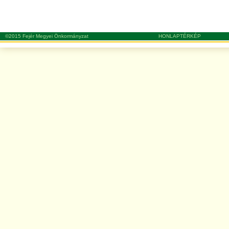
©2015 Fejér Megyei Önkormányzat
HONLAPTÉRKÉP