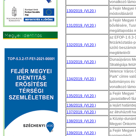
vonatkozó támo
a Fejér Megyei 
130/2019. (VI.20.)
módosításáról
a Fejér Megyei
131/2019. (VI.20.)
bővítésére, Tus
megállapodás m
Megyei identitás
az EFOP-1.6.3-
erősítése
felzárkóztatás-p
132/2019. (VI.20.)
szóló beszámol
megtételéről
Dunaújváros Meg
133/2019. (VI.20.)
Stratégiája fel
Velence Város 
Park” címre val
134/2019. (VI.20.)
tudományos és t
vonatkozó támog
a Fejér Megyei 
135/2019. (VI.20.)
„javaslattevő fá
136/2019. (VI.20.)
a lejárt határid
137/2019. (VI.20.)
az átruházott h
a Közép-dunántú
138/2019. (VI.20.)
Megyei Önkormán
a Fejér Megyei 
139/2019. (VI.20.)
napirendjéről