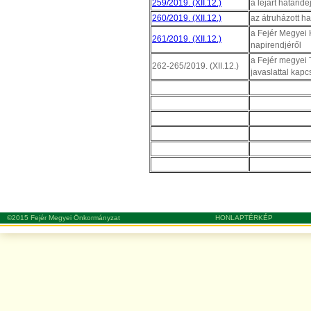
259/2019. (XII.12.)
a lejárt határid
260/2019. (XII.12.)
az átruházott h
a Fejér Megyei 
261/2019. (XII.12.)
napirendjéről
a Fejér megyei
262-265/2019. (XII.12.)
javaslattal kap
©2015 Fejér Megyei Önkormányzat
HONLAPTÉRKÉP