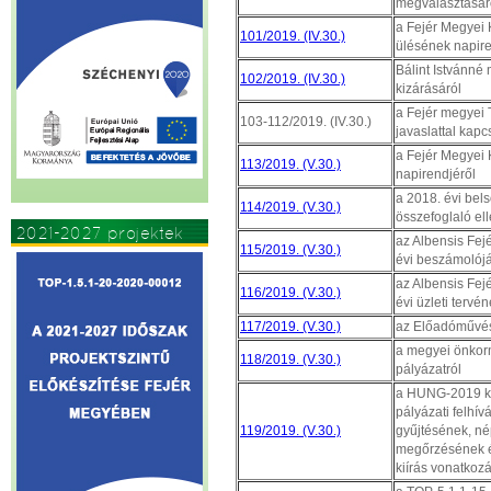
megválasztásár
a Fejér Megyei K
101/2019. (IV.30.)
ülésének napire
Bálint Istvánné
102/2019. (IV.30.)
kizárásáról
a Fejér megyei
103-112/2019. (IV.30.)
javaslattal kap
a Fejér Megyei 
113/2019. (V.30.)
napirendjéről
a 2018. évi bels
114/2019. (V.30.)
összefoglaló el
2021-2027 projektek
az Albensis Fejé
115/2019. (V.30.)
évi beszámolój
az Albensis Fejé
116/2019. (V.30.)
évi üzleti terv
117/2019. (V.30.)
az Előadóművés
a megyei önkor
118/2019. (V.30.)
pályázatról
a HUNG-2019 kód
pályázati felhí
119/2019. (V.30.)
gyűjtésének, n
megőrzésének é
kiírás vonatkoz