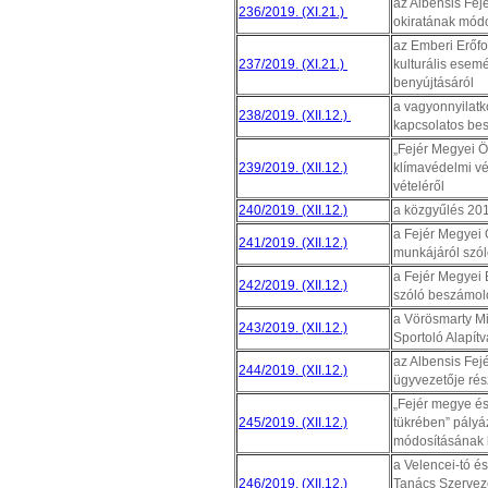
az Albensis Fejé
236/2019. (XI.21.)
okiratának módo
az Emberi Erőfo
237/2019. (XI.21.)
kulturális esem
benyújtásáról
a vagyonnyilatko
238/2019. (XII.12.)
kapcsolatos be
„Fejér Megyei Ö
239/2019. (XII.12.)
klímavédelmi vé
vételéről
240/2019. (XII.12.)
a közgyűlés 201
a Fejér Megyei 
241/2019. (XII.12.)
munkájáról szó
a Fejér Megyei É
242/2019. (XII.12.)
szóló beszámol
a Vörösmarty Mi
243/2019. (XII.12.)
Sportoló Alapít
az Albensis Fejé
244/2019. (XII.12.)
ügyvezetője rés
„Fejér megye és
245/2019. (XII.12.)
tükrében” pályáz
módosításának
a Velencei-tó és
246/2019. (XII.12.)
Tanács Szervez