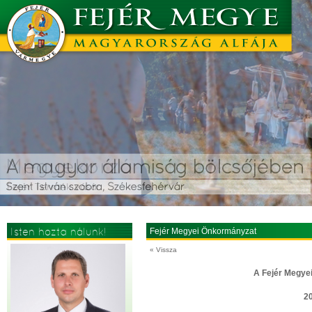
Isten hozta nálunk!
Fejér Megyei Önkormányzat
« Vissza
A Fejér Megye
20