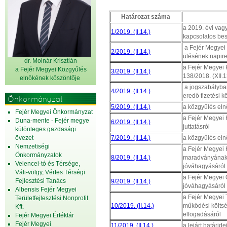
Határozat száma
a 2019. évi vagy
1/2019. (II.14.)
kapcsolatos be
a Fejér Megyei K
2/2019. (II.14.)
ülésének napire
dr. Molnár Krisztián
a Fejér Megyei K
a Fejér Megyei Közgyűlés
3/2019. (II.14.)
138/2018. (XII.
elnök
ének köszöntője
a jogszabályban
4/2019. (II.14.)
eredő fizetési k
Önkormányzat
5/2019. (II.14.)
a közgyűlés eln
Fejér Megyei Önkormányzat
a Fejér Megyei 
Duna-mente - Fejér megye
6/2019. (II.14.)
juttatásról
különleges gazdasági
övezet
7/2019. (II.14.)
a közgyűlés eln
Nemzetiségi
a Fejér Megyei
Önkormányzatok
8/2019. (II.14.)
maradványának 
Velencei-tó és Térsége,
jóváhagyásáról
Váli-völgy, Vértes Térségi
a Fejér Megyei 
Fejlesztési Tanács
9/2019. (II.14.)
jóváhagyásáról
Albensis Fejér Megyei
a Fejér Megyei 
Területfejlesztési Nonprofit
10/2019. (II.14.)
működési költs
Kft.
elfogadásáról
Fejér Megyei Értéktár
Fejér Megyei
11/2019. (II.14.)
a lejárt határid