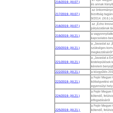
a Fejér Megyei 
216/2019. (XI.07.)
és annak Irányí
az önkormányzat
217/2019. (XI.07.)
bizottság tagján
9/2014. (XI.6.) 
az „Echo Innov
218/2019. (XI.07.)
pályázatának t
a vagyonnyilatko
219/2019. (XI.21.)
kapcsolatos be
a „Javaslat az 
220/2019. (XI.21.)
szükséges korru
megkezdéséről” 
a „Javaslat a Em
221/2019. (XI.21.)
kistelepülések 
kérelem benyújt
222/2019. (XI.21.)
a közgyűlés 201
a Fejér Megyei
223/2019. (XI.21.)
költségvetési el
egyensúlyi hely
a Fejér Megyei 
224/2019. (XI.21.)
kötendő, felülv
elfogadásáról
a Fejér Megyei 
225/2019. (XI.21.)
kötendő, felülv