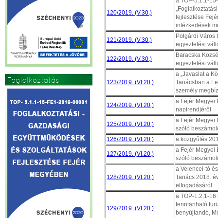
a TOP-5.1.1-15
„Foglalkoztatás
120/2019. (V.30.)
fejlesztése Fej
intézkedések me
Polgárdi Város I
121/2019. (V.30.)
egyeztetési vál
Baracska Község 
122/2019. (V.30.)
egyeztetési vál
a „Javaslat a K
Foglalkoztatás
123/2019. (VI.20.)
Tanácsban a Fej
személy megbízá
a Fejér Megyei 
124/2019. (VI.20.)
napirendjéről
a Fejér Megyei 
125/2019. (VI.20.)
szóló beszámol
126/2019. (VI.20.)
a közgyűlés 2019
a Fejér Megyei É
127/2019. (VI.20.)
szóló beszámol
a Velencei-tó és
128/2019. (VI.20.)
Tanács 2018. é
elfogadásáról
a TOP-1.2.1-16 
fenntartható tur
129/2019. (VI.20.)
benyújtandó, Mó