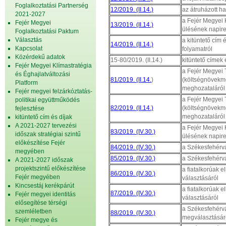
Foglalkoztatási Partnerség
12/2019. (II.14.)
az átruházott h
2021-2027
a Fejér Megyei K
Fejér Megyei
13/2019. (II.14.)
ülésének napire
Foglalkoztatási Paktum
Választás
a kitüntető cím 
14/2019. (II.14.)
Kapcsolat
folyamatról
Közérdekű adatok
15-80/2019. (II.14.)
kitüntető címek 
Fejér Megyei Klímastratégia
a Fejér Megyei
és Éghajlatváltozási
81/2019. (II.14.
)
(költségnövekm
Platform
meghozataláról (
Fejér megyei felzárkóztatás-
a Fejér Megyei
politikai együttműködés
82/2019. (II.14.)
(költségnövekm
fejlesztése
meghozataláról (
kitüntető cím és díjak
A 2021-2027 tervezési
a Fejér Megyei K
83/2019. (IV.30.)
időszak stratégiai szintű
ülésének napire
előkészítése Fejér
84/2019. (IV.30.)
a Székesfehérvá
megyében
85/2019. (IV.30.)
a Székesfehérvá
A 2021-2027 időszak
projektszintű előkészítése
a fiatalkorúak e
86/2019. (IV.30.)
Fejér megyében
választásáról
Kincsestáj kerékpárút
a fiatalkorúak e
87/2019. (IV.30.)
Fejér megyei identitás
választásáról
elősegítése térségi
a Székesfehérvá
szemléletben
88/2019. (IV.30.)
megválasztásár
Fejér megye és