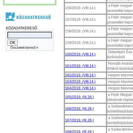
a Fejér megyei
156/2019. (VIII.14.)
javaslattal kap
a Fejér megyei
157/2019. (VIII.14.)
javaslattal kap
KÖZADATKERESŐ
a Fejér megyei
158/2019. (VIII.14.)
javaslattal kap
a Fejér megyei
159/2019. (VIII.14.)
javaslattal kap
Összetett kereső »
Sebestyén Éva 
160/2019. (VIII.14.)
kizárásáról
Horváth András 
161/2019. (VIII.14.)
történő kizárásá
162/2019. (VIII.14.)
megyei képvisel
163/2019. (VIII.14.)
megyei képvisel
164/2019. (VIII.14.)
megyei képvisel
a Fejér Megyei 
165/2019. (IX.26.)
ülésének napire
a Székesfehérvá
166/2019. (IX.26.)
büntetőeljárásb
a Székesfehérvá
167/2019. (IX.26.)
büntetőeljárásb
a Székesfehérvá
168/2019. (IX.26.)