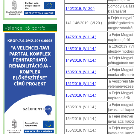
Somogyi Balázs 
140/2019. (VI.20.)
kizárásáról
a Fejér megyei
141-146/2019. (VI.20.)
(költségnövekm
Velencei-tó partfal
meghozataláról
a Fejér Megyei 
147/2019. (VIII.14.)
napirendjéről
a 126/2019. (VI.2
148/2019. (VIII.14.)
ülésterv módosí
a Fejér Megyei T
149/2019. (VIII.14.)
póttagjainak me
a Fejér Megyei T
150/2019. (VIII.14.)
munka elismeré
a Veszprém Meg
151/2019. (VIII.14.)
véleményezésé
a Fejér Megyei 
152/2019. (VIII.14.)
napirendjéről
a Fejér megyei
153/2019. (VIII.14.)
javaslattal kap
a Fejér megyei
154/2019. (VIII.14.)
javaslattal kap
a Fejér megyei
155/2019. (VIII.14.)
javaslattal kap