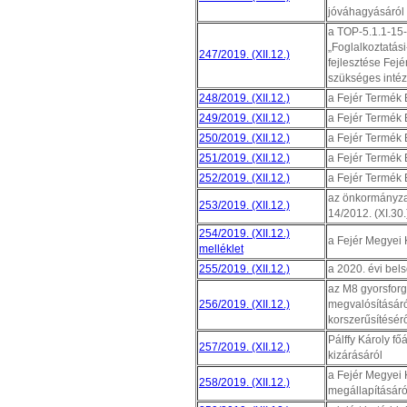
jóváhagyásáról
a TOP-5.1.1-15
„Foglalkoztatás
247/2019. (XII.12.)
fejlesztése Fejé
szükséges inté
248/2019. (XII.12.)
a Fejér Termék 
249/2019. (XII.12.)
a Fejér Termék 
250/2019. (XII.12.)
a Fejér Termék 
251/2019. (XII.12.)
a Fejér Termék 
252/2019. (XII.12.)
a Fejér Termék 
az önkormányzat 
253/2019. (XII.12.)
14/2012. (XI.30.
254/2019. (XII.12.)
a Fejér Megyei K
melléklet
255/2019. (XII.12.)
a 2020. évi bels
az M8 gyorsforg
256/2019. (XII.12.)
megvalósításáról
korszerűsítésér
Pálffy Károly fő
257/2019. (XII.12.)
kizárásáról
a Fejér Megyei 
258/2019. (XII.12.)
megállapításáró