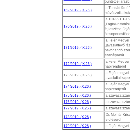
büntetőeljárásb
a Tusnádfürdő V
169/2019. (IX.26.)
művészeti alkotá
a TOP-5.1.1-15
„Foglalkoztatás
170/2019. (IX.26.)
fejlesztése Fejé
átcsoportosítá
a Fejér Megyei 
„javaslattevő f
171/2019. (IX.26.)
bevonandó szerv
szabályairól
a Fejér Megyei 
172/2019. (IX.26.)
napirendjéről
a Fejér megyei
173/2019. (IX.26.)
javaslattal kap
a Fejér Megyei 
174/2019. (X.26.)
napirendjéről
175/2019. (X.26.)
a szavazatszám
176/2019. (X.26.)
a szavazatszám
177/2019. (X.26.)
a szavazatszám
Dr. Molnár Kris
178/2019. (X.26.)
jelöléséről
179/2019. (X.26.)
a Fejér Megyei