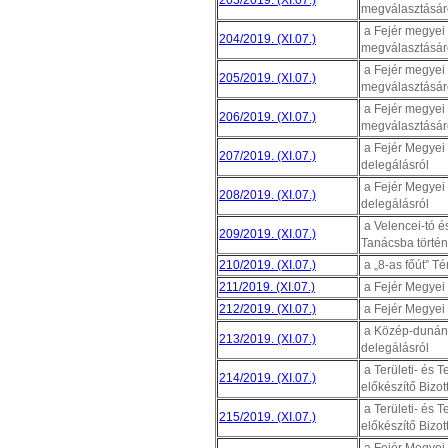
203/2019. (XI.07.)
megválasztásár
a Fejér megyei 
204/2019. (XI.07.)
megválasztásár
a Fejér megyei 
205/2019. (XI.07.)
megválasztásár
a Fejér megyei 
206/2019. (XI.07.)
megválasztásár
a Fejér Megyei 
207/2019. (XI.07.)
delegálásról
a Fejér Megyei 
208/2019. (XI.07.)
delegálásról
a Velencei-tó és
209/2019. (XI.07.)
Tanácsba történ
210/2019. (XI.07.)
a „8-as főút” Té
211/2019. (XI.07.)
a Fejér Megyei 
212/2019. (XI.07.)
a Fejér Megyei 
a Közép-dunántú
213/2019. (XI.07.)
delegálásról
a Területi- és 
214/2019. (XI.07.)
előkészítő Bizo
a Területi- és 
215/2019. (XI.07.)
előkészítő Bizo