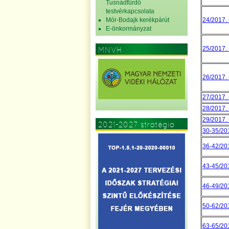
Tusnádfürdő
testvérkapcsolata
Mór-Bodajk kerékpárút
24/2017. (
E-önkormányzat
25/2017. (
MNVH
26/2017. (
27/2017. (
28/2017. (
29/2017. (
2021-2027 stratégia
30-35/2017
36-42/2017
43-45/2017
46-49/2017
50-62/2017
63-65/2017