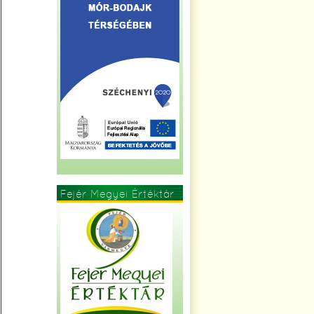
Fejér Megyei Értéktár