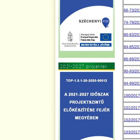
66-73/2017
74-79/2017
80-83/2017
84-85/2017
86-89/2017
2021-2027 projektek
90-93/2017
94-99/2017
100/2017.
101/2017.
102/2017.
103/2017.