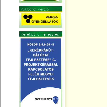
Vakbarát verzió
Kerékpárút-fejlesztés