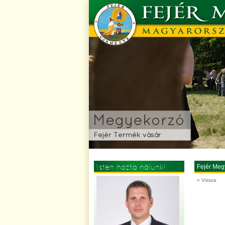
Isten hozta nálunk!
Fejér Meg
« Vissza