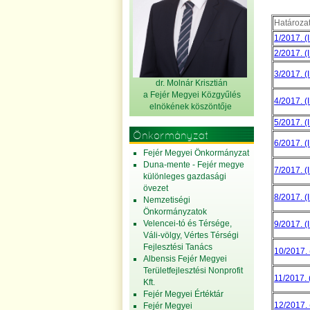
Határoza
1/2017. (I
2/2017. (I
3/2017. (I
dr. Molnár Krisztián
a Fejér Megyei Közgyűlés
4/2017. (I
elnök
ének köszöntője
5/2017. (I
Önkormányzat
6/2017. (I
Fejér Megyei Önkormányzat
Duna-mente - Fejér megye
7/2017. (I
különleges gazdasági
övezet
8/2017. (I
Nemzetiségi
Önkormányzatok
Velencei-tó és Térsége,
9/2017. (I
Váli-völgy, Vértes Térségi
Fejlesztési Tanács
10/2017. (
Albensis Fejér Megyei
Területfejlesztési Nonprofit
11/2017. (
Kft.
Fejér Megyei Értéktár
12/2017. (
Fejér Megyei