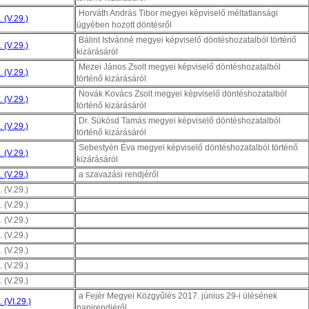
Horváth András Tibor megyei képviselő méltatlansági
 (V.29.)
ügyében hozott döntésről
Bálint Istvánné megyei képviselő döntéshozatalból történő
 (V.29.)
kizárásáról
Mezei János Zsolt megyei képviselő döntéshozatalból
 (V.29.)
történő kizárásáról
Novák Kovács Zsolt megyei képviselő döntéshozatalból
 (V.29.)
történő kizárásáról
Dr. Sükösd Tamás megyei képviselő döntéshozatalból
 (V.29.)
történő kizárásáról
Sebestyén Éva megyei képviselő döntéshozatalból történő
 (V.29.)
kizárásáról
 (V.29.)
a szavazási rendjéről
 (V.29.)
 (V.29.)
 (V.29.)
 (V.29.)
 (V.29.)
 (V.29.)
 (V.29.)
a Fejér Megyei Közgyűlés 2017. június 29-i ülésének
 (VI.29.)
napirendjéről