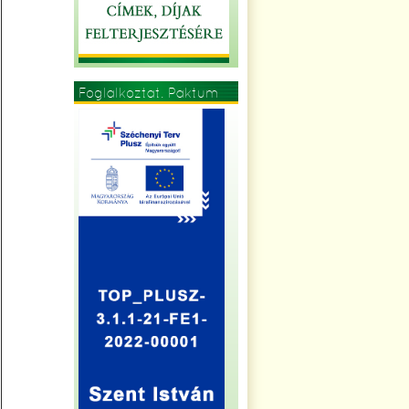
Foglalkoztat. Paktum