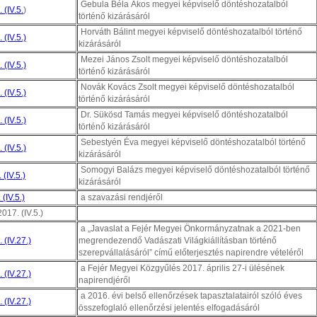
Gebula Béla Ákos megyei képviselő döntéshozatalból
 (IV.5.
)
történő kizárásáról
Horváth Bálint megyei képviselő döntéshozatalból történő
 (IV.5.)
kizárásáról
Mezei János Zsolt megyei képviselő döntéshozatalból
 (IV.5.)
történő kizárásáról
Novák Kovács Zsolt megyei képviselő döntéshozatalból
 (IV.5.)
történő kizárásáról
Dr. Sükösd Tamás megyei képviselő döntéshozatalból
 (IV.5.)
történő kizárásáról
Sebestyén Éva megyei képviselő döntéshozatalból történő
 (IV.5.)
kizárásáról
Somogyi Balázs megyei képviselő döntéshozatalból történő
(IV.5.)
kizárásáról
(IV.5.)
a szavazási rendjéről
017. (IV.5.)
a „Javaslat a Fejér Megyei Önkormányzatnak a 2021-ben
 (IV.27.)
megrendezendő Vadászati Világkiállításban történő
szerepvállalásáról” című előterjesztés napirendre vételéről
a Fejér Megyei Közgyűlés 2017. április 27-i ülésének
 (IV.27.)
napirendjéről
a 2016. évi belső ellenőrzések tapasztalatairól szóló éves
 (IV.27.)
összefoglaló ellenőrzési jelentés elfogadásáról