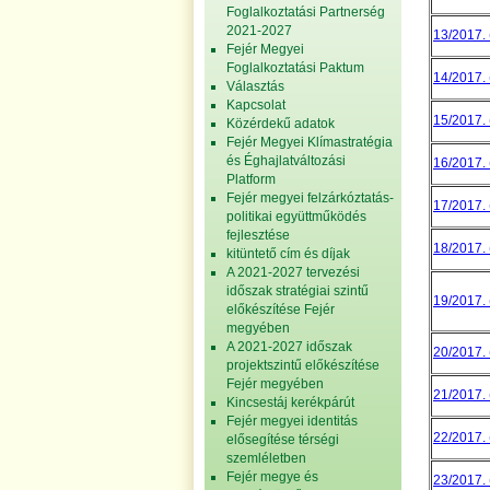
Foglalkoztatási Partnerség
2021-2027
13/2017. (
Fejér Megyei
Foglalkoztatási Paktum
14/2017. (
Választás
Kapcsolat
15/2017. (
Közérdekű adatok
Fejér Megyei Klímastratégia
és Éghajlatváltozási
16/2017. (
Platform
Fejér megyei felzárkóztatás-
17/2017. (
politikai együttműködés
fejlesztése
18/2017. (
kitüntető cím és díjak
A 2021-2027 tervezési
időszak stratégiai szintű
19/2017. (
előkészítése Fejér
megyében
A 2021-2027 időszak
20/2017. (
projektszintű előkészítése
Fejér megyében
21/2017. (
Kincsestáj kerékpárút
Fejér megyei identitás
22/2017. (
elősegítése térségi
szemléletben
Fejér megye és
23/2017. (