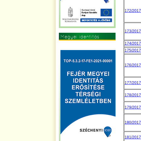
172/2017.
173/2017.
Megyei identitás
174/2017.
erősítése
175/2017.
176/2017.
177/2017.
178/2017.
179/2017.
180/2017.
181/2017.