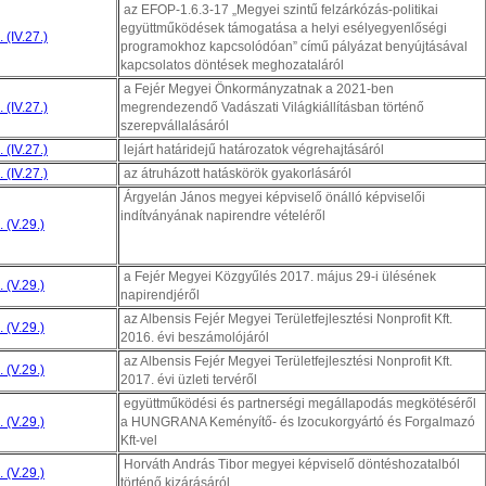
az EFOP-1.6.3-17 „Megyei szintű felzárkózás-politikai
együttműködések támogatása a helyi esélyegyenlőségi
 (IV.27.)
programokhoz kapcsolódóan” című pályázat benyújtásával
kapcsolatos döntések meghozataláról
a Fejér Megyei Önkormányzatnak a 2021-ben
 (IV.27.)
megrendezendő Vadászati Világkiállításban történő
szerepvállalásáról
 (IV.27.)
lejárt határidejű határozatok végrehajtásáról
 (IV.27.)
az átruházott hatáskörök gyakorlásáról
Árgyelán János megyei képviselő önálló képviselői
indítványának napirendre vételéről
 (V.29.)
a Fejér Megyei Közgyűlés 2017. május 29-i ülésének
 (V.29.)
napirendjéről
az Albensis Fejér Megyei Területfejlesztési Nonprofit Kft.
 (V.29.)
2016. évi beszámolójáról
az Albensis Fejér Megyei Területfejlesztési Nonprofit Kft.
 (V.29.)
2017. évi üzleti tervéről
együttműködési és partnerségi megállapodás megkötéséről
 (V.29.)
a HUNGRANA Keményítő- és Izocukorgyártó és Forgalmazó
Kft-vel
Horváth András Tibor megyei képviselő döntéshozatalból
 (V.29.)
történő kizárásáról