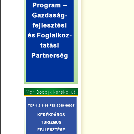
Mór-Bodajk kerékp. út