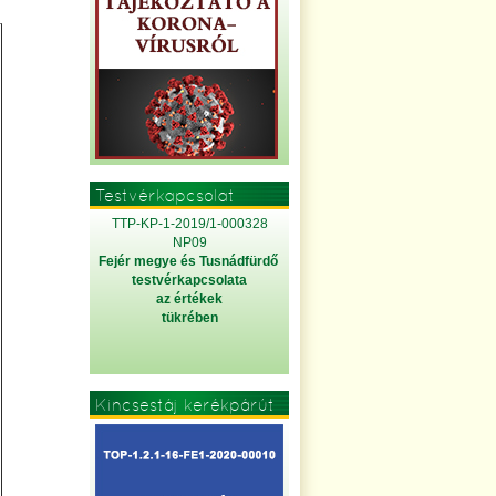
Testvérkapcsolat
TTP-KP-1-2019/1-000328
NP09
Fejér megye és Tusnádfürdő
testvérkapcsolata
az értékek
tükrében
Kincsestáj kerékpárút