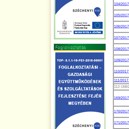
104/2017.
105/2017.
106/2017.
107/2017.
Foglalkoztatás
108/2017.
109/2017.
110/2017. 
111/2017. 
112-168/2
169/2017.
170/2017.
171/2017.