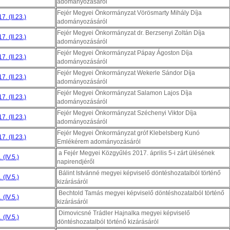
adományozásáról
Fejér Megyei Önkormányzat Vörösmarty Mihály Díja
. (II.23.)
adományozásáról
Fejér Megyei Önkormányzat dr. Berzsenyi Zoltán Díja
. (II.23.)
adományozásáról
Fejér Megyei Önkormányzat Pápay Ágoston Díja
. (II.23.)
adományozásáról
Fejér Megyei Önkormányzat Wekerle Sándor Díja
. (II.23.)
adományozásáról
Fejér Megyei Önkormányzat Salamon Lajos Díja
. (II.23.)
adományozásáról
Fejér Megyei Önkormányzat Széchenyi Viktor Díja
. (II.23.)
adományozásáról
Fejér Megyei Önkormányzat gróf Klebelsberg Kunó
. (II.23.)
Emlékérem adományozásáról
a Fejér Megyei Közgyűlés 2017. április 5-i zárt ülésének
 (IV.5.)
napirendjéről
Bálint Istvánné megyei képviselő döntéshozatalból történő
 (IV.5.)
kizárásáról
Bechtold Tamás megyei képviselő döntéshozatalból történő
 (IV.5.)
kizárásáról
Dimovicsné Trádler Hajnalka megyei képviselő
 (IV.5.)
döntéshozatalból történő kizárásáról