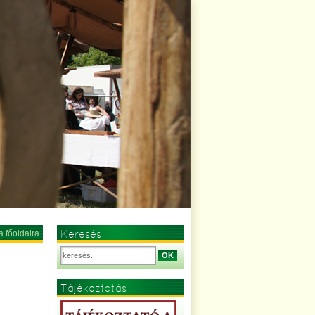
Keresés
a főoldalra
OK
Tájékoztatás