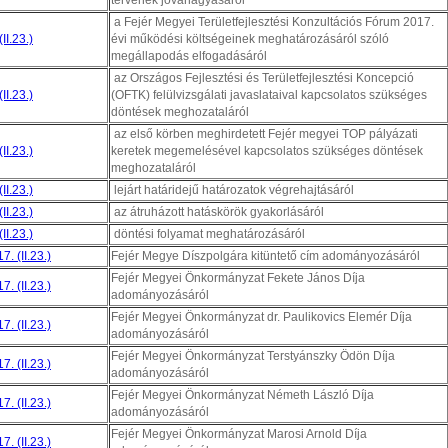
tervének jóváhagyásáról
a Fejér Megyei Területfejlesztési Konzultációs Fórum 2017.
II.23.)
évi működési költségeinek meghatározásáról szóló
megállapodás elfogadásáról
az Országos Fejlesztési és Területfejlesztési Koncepció
II.23.)
(OFTK) felülvizsgálati javaslataival kapcsolatos szükséges
döntések meghozataláról
az első körben meghirdetett Fejér megyei TOP pályázati
II.23.)
keretek megemelésével kapcsolatos szükséges döntések
meghozataláról
II.23.)
lejárt határidejű határozatok végrehajtásáról
II.23.)
az átruházott hatáskörök gyakorlásáról
II.23.)
döntési folyamat meghatározásáról
. (II.23.)
Fejér Megye Díszpolgára kitüntető cím adományozásáról
Fejér Megyei Önkormányzat Fekete János Díja
. (II.23.)
adományozásáról
Fejér Megyei Önkormányzat dr. Paulikovics Elemér Díja
. (II.23.)
adományozásáról
Fejér Megyei Önkormányzat Terstyánszky Ödön Díja
. (II.23.)
adományozásáról
Fejér Megyei Önkormányzat Németh László Díja
. (II.23.)
adományozásáról
Fejér Megyei Önkormányzat Marosi Arnold Díja
. (II.23.)