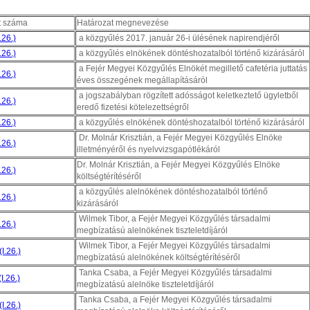
t száma
Határozat megnevezése
.26.)
a közgyűlés 2017. január 26-i ülésének napirendjéről
.26.)
a közgyűlés elnökének döntéshozatalból történő kizárásáról
a Fejér Megyei Közgyűlés Elnökét megillető cafetéria juttatás
.26.)
éves összegének megállapításáról
a jogszabályban rögzített adósságot keletkeztető ügyletből
.26.)
eredő fizetési kötelezettségről
.26.)
a közgyűlés elnökének döntéshozatalból történő kizárásáról
Dr. Molnár Krisztián, a Fejér Megyei Közgyűlés Elnöke
.26.)
illetményéről és nyelvvizsgapótlékáról
Dr. Molnár Krisztián, a Fejér Megyei Közgyűlés Elnöke
.26.)
költségtérítéséről
a közgyűlés alelnökének döntéshozatalból történő
.26.)
kizárásáról
Wilmek Tibor, a Fejér Megyei Közgyűlés társadalmi
.26.)
megbízatású alelnökének tiszteletdíjáról
Wilmek Tibor, a Fejér Megyei Közgyűlés társadalmi
I.26.)
megbízatású alelnökének költségtérítéséről
Tanka Csaba, a Fejér Megyei Közgyűlés társadalmi
I.26.)
megbízatású alelnöke tiszteletdíjáról
Tanka Csaba, a Fejér Megyei Közgyűlés társadalmi
I.26.)