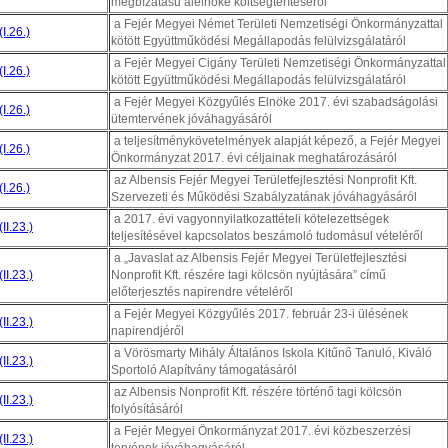
megbízatású alelnöke költségtérítéséről
a Fejér Megyei Német Területi Nemzetiségi Önkormányzattal
I.26.)
kötött Együttműködési Megállapodás felülvizsgálatáról
a Fejér Megyei Cigány Területi Nemzetiségi Önkormányzattal
I.26.)
kötött Együttműködési Megállapodás felülvizsgálatáról
a Fejér Megyei Közgyűlés Elnöke 2017. évi szabadságolási
I.26.)
ütemtervének jóváhagyásáról
a teljesítménykövetelmények alapját képező, a Fejér Megyei
I.26.)
Önkormányzat 2017. évi céljainak meghatározásáról
az Albensis Fejér Megyei Területfejlesztési Nonprofit Kft.
I.26.)
Szervezeti és Működési Szabályzatának jóváhagyásáról
a 2017. évi vagyonnyilatkozattételi kötelezettségek
II.23.)
teljesítésével kapcsolatos beszámoló tudomásul vételéről
a „Javaslat az Albensis Fejér Megyei Ter
ületfejlesztési
II.23.)
Nonprofit Kft. részére tagi kölcsön nyújtására” című
előterjesztés napirendre vételéről
a Fejér Megyei Közgyűlés 2017. február 23-i ülésének
II.23.)
napirendjéről
a Vörösmarty Mihály Általános Iskola Kitűnő Tanuló, Kiváló
II.23.)
Sportoló Alapítvány támogatásáról
az Albensis Nonprofit Kft. részére történő tagi kölcsön
II.23.)
folyósításáról
a Fejér Megyei Önkormányzat 2017. évi közbeszerzési
II.23.)